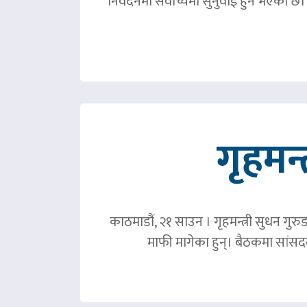
निवदेनमा सर्वोच्चमा सुनुवाई हुने भएको छ।
गृहमन्
काठमाडौं, २१ साउन । गृहमन्त्री सुधन गुरु
माफी मागेका हुन्। बैठकमा सांसदल