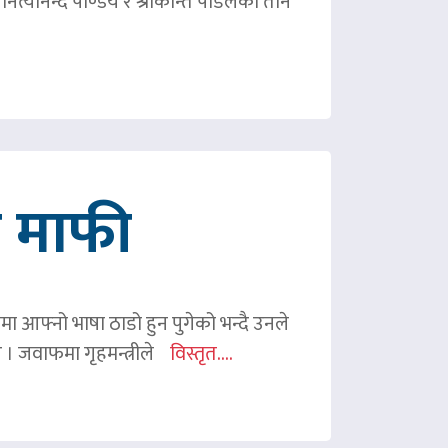
ित्यानन्द पाण्डेय र श्रीकान्त पौडेलको तीन
गे माफी
ममा आफ्नो भाषा ठाडो हुन पुगेको भन्दै उनले
ए । जवाफमा गृहमन्त्रीले
विस्तृत....