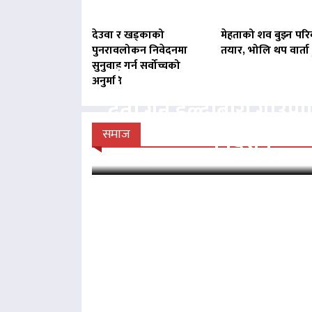
देउवा र खड्काको
मेहताको शव बुझ्न परि
पुनरावलोकन निवेदनमा
तयार, भोलि थप वार्ता ह
सुनुवाइ गर्न सर्वोच्चको
बिना दर्ता सञ्चालित व्य
अनुमति
दर्ता गर्न हल्दीबारी गाउँ
निर्देशन
समाज