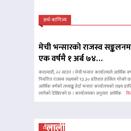
अर्थ-बाणिज्य
मेची भन्सारको राजस्व सङ्कलनम
एक वर्षमै १ अर्ब ७४…
काठमाडौं, २२ साउन । मेची भन्सार कार्यालयले आर्थिक वर
निर्धारित राजस्व लक्ष्यको ९३.३० प्रतिशत हासिल गरेको 
आर्थिक वर्षको तथ्याङ्क हेर्दा भन्सार कार्यालयको लक्ष्य प्र
लागेको देखिएको छ । कार्यालयका अनुसार आर्थिक
विस
‘लालीबजार’को सफल यात्रा
मनोरन्जन