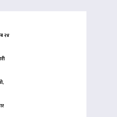
 अब २४
ारी
ो,
कार