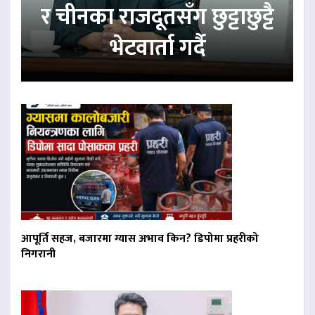
र चीनका राजदूतसँग छुट्टाछुट्टै
भेटवार्ता गर्दै
आपूर्ति सहज, बजारमा ग्यास अभाव किन? डिपोमा प्रहरीको
निगरानी