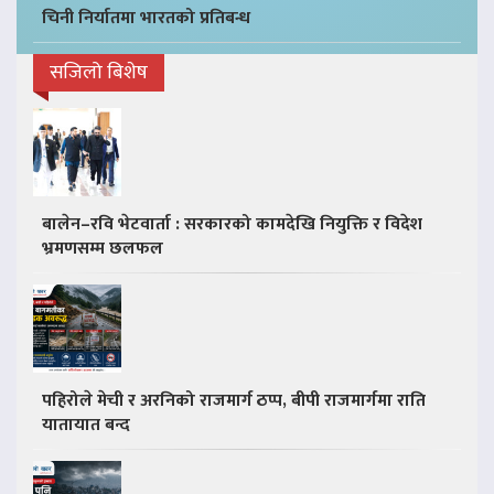
चिनी निर्यातमा भारतको प्रतिबन्ध
सजिलो बिशेष
बालेन–रवि भेटवार्ता : सरकारको कामदेखि नियुक्ति र विदेश
भ्रमणसम्म छलफल
पहिरोले मेची र अरनिको राजमार्ग ठप्प, बीपी राजमार्गमा राति
यातायात बन्द