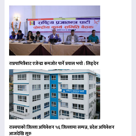
राप्रपाभित्रैबाट एजेन्डा कमजोर पार्ने प्रयास भयो : लिङ्देन
रास्वपाको जिल्ला अधिवेशन ५६ जिल्लामा सम्पन्न, प्रदेश अधिवेशन
आजदेखि सुरु