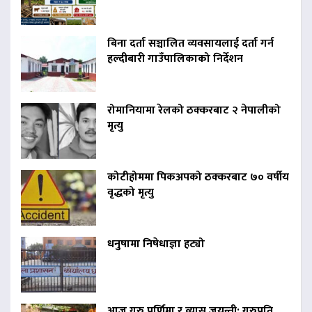
बिना दर्ता सञ्चालित व्यवसायलाई दर्ता गर्न
हल्दीबारी गाउँपालिकाको निर्देशन
रोमानियामा रेलको ठक्करबाट २ नेपालीको
मृत्यु
कोटीहोममा पिकअपको ठक्करबाट ७० वर्षीय
वृद्धको मृत्यु
धनुषामा निषेधाज्ञा हट्यो
आज गुरु पूर्णिमा र व्यास जयन्ती: गुरुप्रति