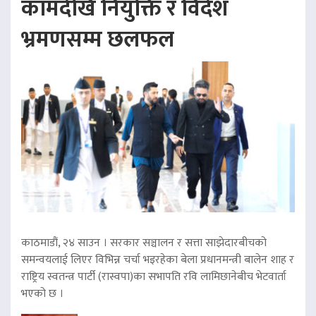
कामदेखि नियुक्ति र विदेश
भ्रमणसम्म छलफल
काठमाडौं, २४ साउन । सरकार सञ्चालन र सत्ता साझेदारबीचको
समन्वयलाई लिएर विभिन्न चर्चा भइरहेका बेला प्रधानमन्त्री बालेन शाह र
राष्ट्रिय स्वतन्त्र पार्टी (रास्वपा)का सभापति रवि लामिछानेबीच भेटवार्ता
भएको छ ।