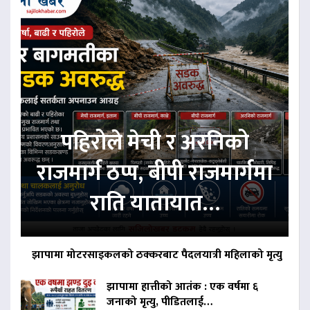
पहिरोले मेची र अरनिको
राजमार्ग ठप्प, बीपी राजमार्गमा
राति यातायात…
झापामा मोटरसाइकलको ठक्करबाट पैदलयात्री महिलाको मृत्यु
झापामा हात्तीको आतंक : एक वर्षमा ६
जनाको मृत्यु, पीडितलाई…