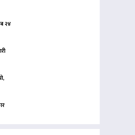
 अब २४
ारी
ो,
कार