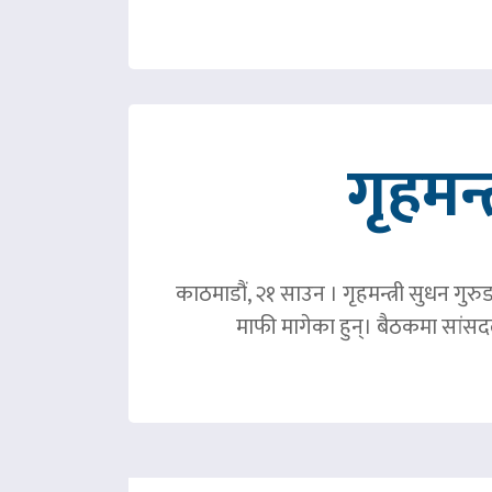
गृहमन्
काठमाडौं, २१ साउन । गृहमन्त्री सुधन गुरु
माफी मागेका हुन्। बैठकमा सांसदल