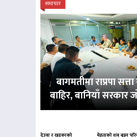
समाचार
बागमतीमा राप्रपा सत्
बाहिर, बानियाँ सरकार ज
देउवा र खड्काको
मेहताको शव बुझ्न परि