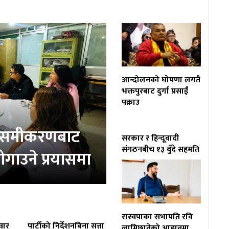
आन्दोलनको घोषणा लगतै
भक्तपुरबाट दुर्गा प्रसाईं
पक्राउ
ता समीकरणबाट
सरकार र हिन्दूवादी
संगठनबीच १३ बुँदे सहमति
ोगाउने प्रयासमा
रास्वपाका सभापति रवि
वार
पार्टीको निर्देशनबिना सत्ता
लामिछानेको आह्वानमा