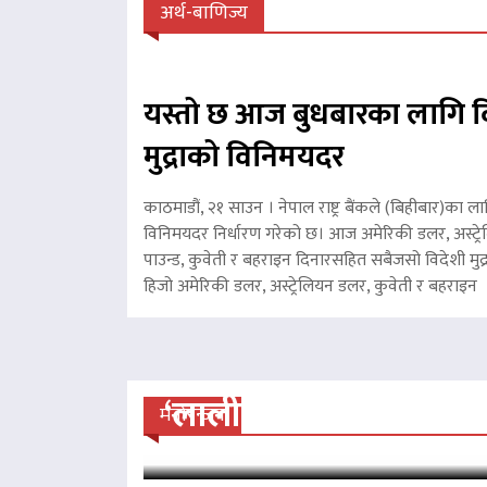
अर्थ-बाणिज्य
यस्तो छ आज बुधबारका लागि व
मुद्राको विनिमयदर
काठमाडौं, २१ साउन । नेपाल राष्ट्र बैंकले (बिहीबार)का ला
विनिमयदर निर्धारण गरेको छ। आज अमेरिकी डलर, अस्ट्रे
पाउन्ड, कुवेती र बहराइन दिनारसहित सबैजसो विदेशी मुद्
हिजो अमेरिकी डलर, अस्ट्रेलियन डलर, कुवेती र बहरा
‘लालीबजार’को सफल यात्रा
मनोरन्जन