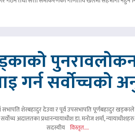
र गठन तथा सत्ता समीकरणको गणितीय खेलमा सहभागी नहुने नि
खड्काको पुनरावलोकन
वाइ गर्न सर्वोच्चको अ
र्व सभापति शेरबहादुर देउवा र पूर्व उपसभापति पूर्णबहादुर खड्का
 सर्वोच्च अदालतका प्रधानन्यायाधीश डा. मनोज शर्मा, न्यायाधीशहरु न
सदस्यीय
विस्तृत....