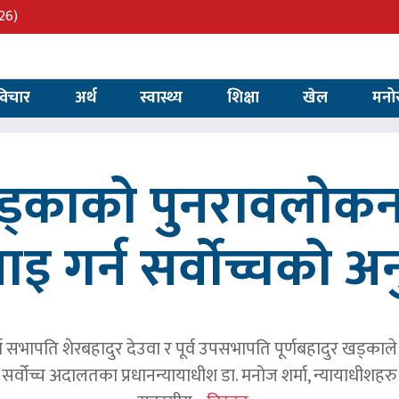
26)
विचार
अर्थ
स्वास्थ्य
शिक्षा
खेल
मनो
खड्काको पुनरावलोकन
वाइ गर्न सर्वोच्चको अ
र्व सभापति शेरबहादुर देउवा र पूर्व उपसभापति पूर्णबहादुर खड्का
 सर्वोच्च अदालतका प्रधानन्यायाधीश डा. मनोज शर्मा, न्यायाधीशहरु न