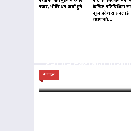
मेहताको शव बुझ्न परिवार
पार्टीको निर्देशनबिना स
तयार, भोलि थप वार्ता हुने
केन्द्रित गतिविधिमा संल
नहुन प्रदेश सांसदलाई
राप्रपाको…
बिना दर्ता सञ्चालित व्य
दर्ता गर्न हल्दीबारी गाउँ
निर्देशन
समाज