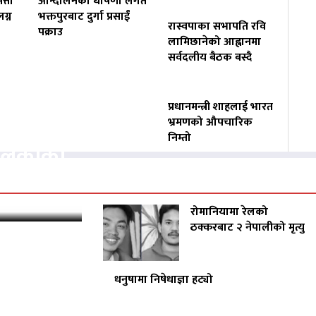
त्ता
आन्दोलनको घोषणा लगतै
ग्न
भक्तपुरबाट दुर्गा प्रसाईं
रास्वपाका सभापति रवि
पक्राउ
लामिछानेको आह्वानमा
सर्वदलीय बैठक बस्दै
प्रधानमन्त्री शाहलाई भारत
वसायलाई
भ्रमणको औपचारिक
निम्तो
पालिकाको
रोमानियामा रेलको
ठक्करबाट २ नेपालीको मृत्यु
धनुषामा निषेधाज्ञा हट्यो