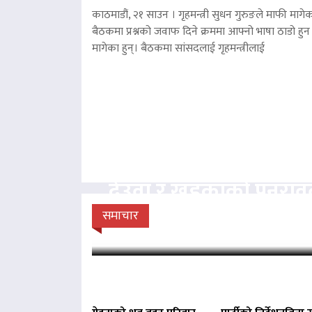
काठमाडौं, २१ साउन । गृहमन्त्री सुधन गुरुङले माफी मागेका
बैठकमा प्रश्नको जवाफ दिने क्रममा आफ्नो भाषा ठाडो हुन 
मागेका हुन्। बैठकमा सांसदलाई गृहमन्त्रीलाई
देउवा र खड्काको पुनरा
सुनुवाइ गर्न सर्वोच
समाचार