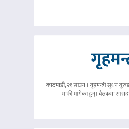
गृहमन्
काठमाडौं, २१ साउन । गृहमन्त्री सुधन गुरु
माफी मागेका हुन्। बैठकमा सांसदल