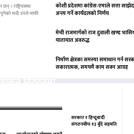
कोशी प्रदेशमा कांग्रेस-एमाले सत्ता साझेद
 छन् । राष्ट्रियसभा
अन्त्य गर्ने कार्यदलको निर्णय
पुगेको भन्दै उनले माफी
मेची राजमार्गको राज दुवाली खण्ड भासिय
यातायात अवरुद्ध
निर्माण क्षेत्रका समस्या समाधान गर्न सर
सकारात्मक, समयमै काम सक्न आग्रह
वलोकन निवेदनमा
्चको अनुमति
सरकार र हिन्दूवादी
संगठनबीच १३ बुँदे सहमति