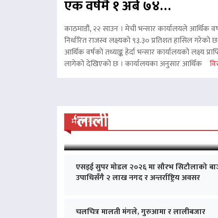
एक वर्षमै १ अर्ब ७४…
काठमाडौं, २२ साउन । मेची भन्सार कार्यालयले आर्थिक वर
निर्धारित राजस्व लक्ष्यको ९३.३० प्रतिशत हासिल गरेको 
आर्थिक वर्षको तथ्याङ्क हेर्दा भन्सार कार्यालयको लक्ष्य प्र
लागेको देखिएको छ । कार्यालयका अनुसार आर्थिक
विस
‘लालीबजार’को सफल यात्रा
मनोरन्जन
एसइई सुपर मोडल २०२६ मा सौरभ सिटौलाको बा
उपाधिसँगै २ लाख नगद र अन्तर्राष्ट्रिय अवसर
चलचित्र मालती मंगले, गुरुआमा र लालीबजार