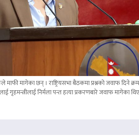
ङले माफी मागेका छन् । राष्ट्रियसभा बैठकमा प्रश्नको जवाफ दिने क्र
ाई गृहमन्त्रीलाई निर्मला पन्त हत्या प्रकरणबारे जवाफ मागेका थि