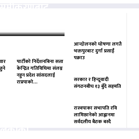
ता समीकरणबाट
ोगाउने प्रयासमा
आन्दोलनको घोषणा लगतै
भक्तपुरबाट दुर्गा प्रसाईं
पक्राउ
वार
पार्टीको निर्देशनबिना सत्ता
ुने
केन्द्रित गतिविधिमा संलग्न
नहुन प्रदेश सांसदलाई
सरकार र हिन्दूवादी
राप्रपाको…
संगठनबीच १३ बुँदे सहमति
रास्वपाका सभापति रवि
वसायलाई
लामिछानेको आह्वानमा
सर्वदलीय बैठक बस्दै
पालिकाको