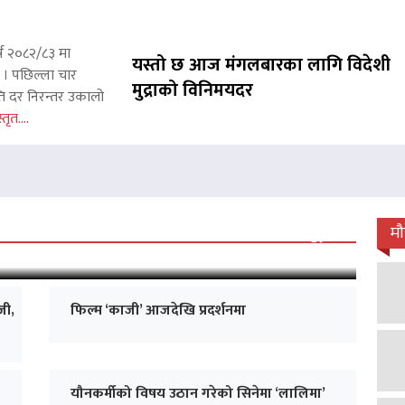
्ष २०८२/८३ मा
यस्तो छ आज मंगलबारका लागि विदेशी
छ । पछिल्ला चार
मुद्राको विनिमयदर
ाप्ति दर निरन्तर उकालो
्तृत....
 जारी, प्रदर्शनको ५१औँ दिन पूरा
म
जी,
फिल्म ‘काजी’ आजदेखि प्रदर्शनमा
यौनकर्मीको विषय उठान गरेको सिनेमा ‘लालिमा’