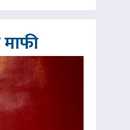
गे माफी