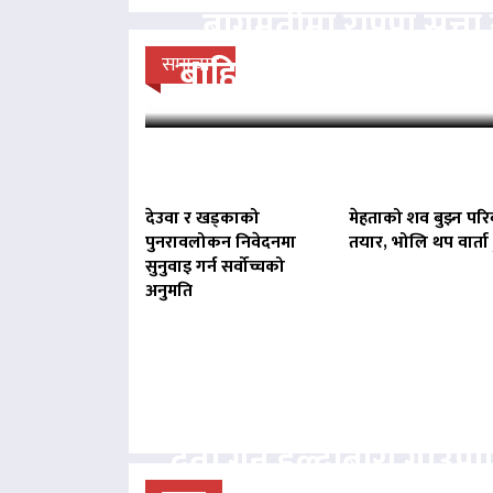
बागमतीमा राप्रपा सत्
बाहिर, बानियाँ सरकार ज
समाचार
देउवा र खड्काको
मेहताको शव बुझ्न परि
पुनरावलोकन निवेदनमा
तयार, भोलि थप वार्ता ह
सुनुवाइ गर्न सर्वोच्चको
अनुमति
बिना दर्ता सञ्चालित व्य
दर्ता गर्न हल्दीबारी गाउँ