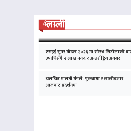
‘लालीबजार’को सफल यात्रा
मनोरन्जन
एसइई सुपर मोडल २०२६ मा सौरभ सिटौलाको बा
उपाधिसँगै २ लाख नगद र अन्तर्राष्ट्रिय अवसर
चलचित्र मालती मंगले, गुरुआमा र लालीबजार
आजबाट प्रदर्शनमा