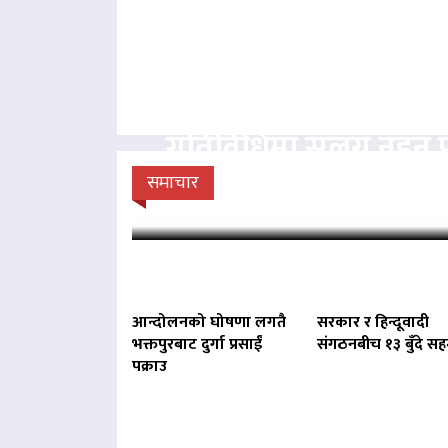
पार्टीको निर्देशनबिना स
गतिविधिमा संलग्न नहुन 
राप्रपाको
समाचार
आन्दोलनको घोषणा लगतै
सरकार र हिन्दूवादी
भक्तपुरबाट दुर्गा प्रसाईं
संगठनबीच १३ बुँदे स
पक्राउ