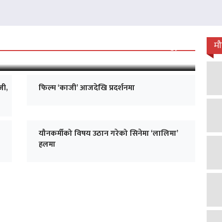
 जारी, प्रदर्शनको ५१औँ दिन पूरा
म
जी,
फिल्म ‘काजी’ आजदेखि प्रदर्शनमा
यौनकर्मीको विषय उठान गरेको सिनेमा ‘लालिमा’
हलमा