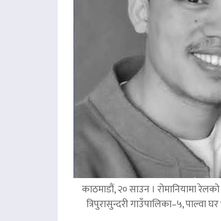
काठमाडौं, २० साउन । रोमानियामा रेलको ठ
त्रिपुरासुन्दरी गाउँपालिका–५, पाल्वा