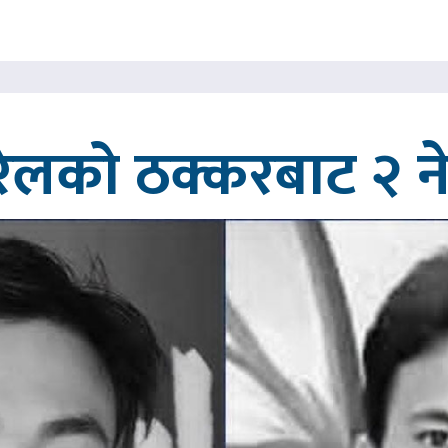
रेलको ठक्करबाट २ नेप