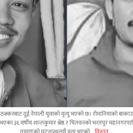
क्करबाट दुई नेपाली युवाको मृत्यु भएको छ। रोमानियाको बाकाउ क्
 घर भएका ३६ वर्षीय शान्तकुमार श्रेष्ठ र चितवनको भरतपुर महानगर
तामाङको घटनास्थलमै मृत्यु भएको
विस्तृत....