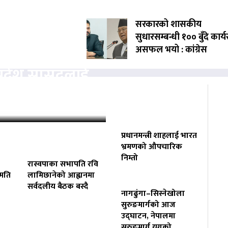
सरकारको शासकीय
सुधारसम्बन्धी १०० बुँदे कार्
त्ता केन्द्रित
असफल भयो : कांग्रेस
प्रदेश सांसदलाई
…
प्रधानमन्त्री शाहलाई भारत
भ्रमणको औपचारिक
निम्तो
रास्वपाका सभापति रवि
हमति
लामिछानेको आह्वानमा
सर्वदलीय बैठक बस्दै
नागढुंगा–सिस्नेखोला
सुरुङमार्गको आज
उद्घाटन, नेपालमा
सुरुङमार्ग युगको