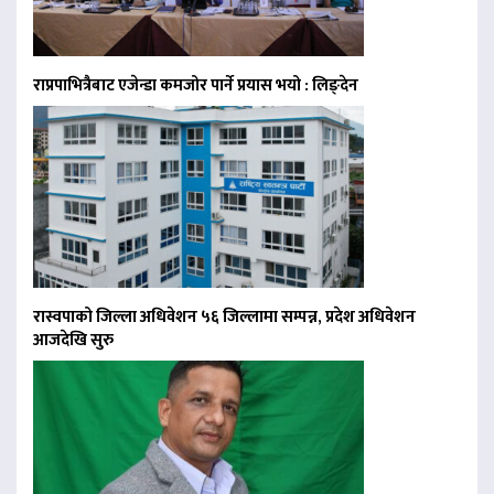
राप्रपाभित्रैबाट एजेन्डा कमजोर पार्ने प्रयास भयो : लिङ्देन
रास्वपाको जिल्ला अधिवेशन ५६ जिल्लामा सम्पन्न, प्रदेश अधिवेशन
आजदेखि सुरु