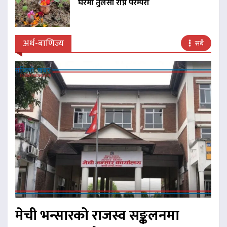
घरमा तुलसी रोप्ने परम्परा
अर्थ-बाणिज्य
सबै
मेची भन्सारको राजस्व सङ्कलनमा