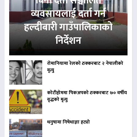
बिना दर्ता सञ्चालित
व्यवसायलाई दर्ता गर्न
हल्दीबारी गाउँपालिकाको
निर्देशन
रोमानियामा रेलको ठक्करबाट २ नेपालीको
मृत्यु
कोटीहोममा पिकअपको ठक्करबाट ७० वर्षीय
वृद्धको मृत्यु
धनुषामा निषेधाज्ञा हट्यो