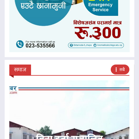
समाज
सबै