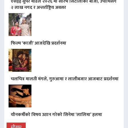
एसइई सुपर मोडल २०२६ मा सौरभ सिटौलाको बाजी, उपाधिसँगै
२ लाख नगद र अन्तर्राष्ट्रिय अवसर
फिल्म ‘काजी’ आजदेखि प्रदर्शनमा
चलचित्र मालती मंगले, गुरुआमा र लालीबजार आजबाट प्रदर्शनमा
यौनकर्मीको विषय उठान गरेको सिनेमा ‘लालिमा’ हलमा
मौसम