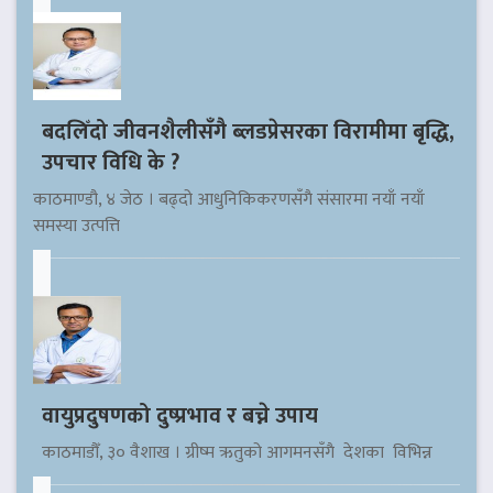
बदलिँदो जीवनशैलीसँगै ब्लडप्रेसरका विरामीमा बृद्धि,
उपचार विधि के ?
काठमाण्डौ, ४ जेठ । बढ्दो आधुनिकिकरणसँगै संसारमा नयाँ नयाँ
समस्या उत्पत्ति
वायुप्रदुषणको दुष्प्रभाव र बच्ने उपाय
काठमाडौँ, ३० वैशाख । ग्रीष्म ऋतुको आगमनसँगै देशका विभिन्न