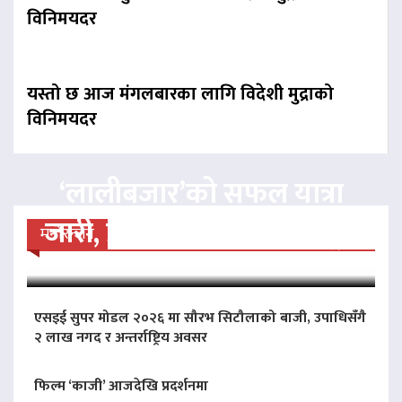
विनिमयदर
यस्तो छ आज मंगलबारका लागि विदेशी मुद्राको
विनिमयदर
‘लालीबजार’को सफल यात्रा
जारी, प्रदर्शनको ५१औँ दिन पूरा
मनोरन्जन
एसइई सुपर मोडल २०२६ मा सौरभ सिटौलाको बाजी, उपाधिसँगै
२ लाख नगद र अन्तर्राष्ट्रिय अवसर
फिल्म ‘काजी’ आजदेखि प्रदर्शनमा