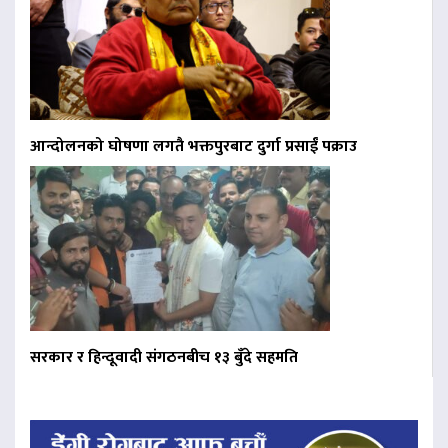
आन्दोलनको घोषणा लगतै भक्तपुरबाट दुर्गा प्रसाईं पक्राउ
सरकार र हिन्दूवादी संगठनबीच १३ बुँदे सहमति