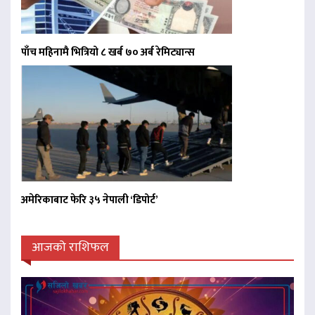
पाँच महिनामै भित्रियो ८ खर्ब ७० अर्ब रेमिट्यान्स
अमेरिकाबाट फेरि ३५ नेपाली ‘डिपोर्ट’
आजको राशिफल