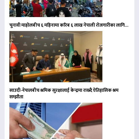
चुनावी माहोलबीच ६ महिनामा करिब ६ लाख नेपाली रोजगारीका लागि…
साउदी-नेपालबीच श्रमिक सुरक्षालाई केन्द्रमा राख्दै ऐतिहासिक श्रम
सम्झौता