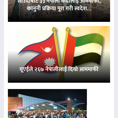
साउदीबाट ३३ नेपाली कैदीलाई आममाफी,
कानुनी प्रक्रिया पूरा गरी स्वदेश…
यूएईले २६७ नेपालीलाई दियो आममाफी