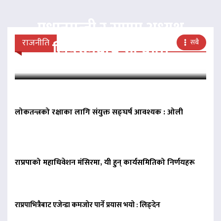
प्रधानमन्त्री र राप्रपा अध्यक्ष
राजनीति
सबै
लिङदेनबीच भेटवार्ता
लोकतन्त्रको रक्षाका लागि संयुक्त सङ्घर्ष आवश्यक : ओली
राप्रपाको महाधिवेशन मंसिरमा, यी हुन् कार्यसमितिको निर्णयहरू
राप्रपाभित्रैबाट एजेन्डा कमजोर पार्ने प्रयास भयो : लिङ्देन