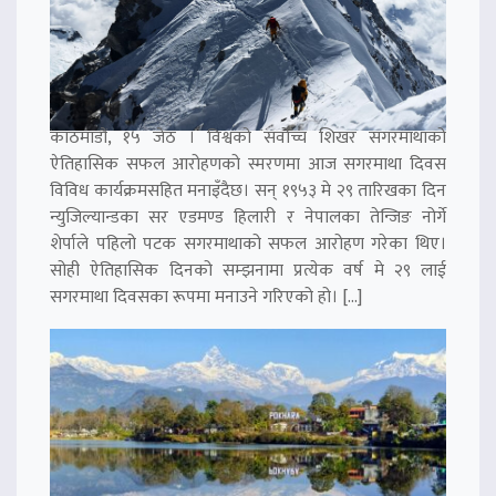
काठमाडौं, १५ जेठ । विश्वको सर्वोच्च शिखर सगरमाथाको
ऐतिहासिक सफल आरोहणको स्मरणमा आज सगरमाथा दिवस
विविध कार्यक्रमसहित मनाइँदैछ। सन् १९५३ मे २९ तारिखका दिन
न्युजिल्यान्डका सर एडमण्ड हिलारी र नेपालका तेन्जिङ नोर्गे
शेर्पाले पहिलो पटक सगरमाथाको सफल आरोहण गरेका थिए।
सोही ऐतिहासिक दिनको सम्झनामा प्रत्येक वर्ष मे २९ लाई
सगरमाथा दिवसका रूपमा मनाउने गरिएको हो। […]