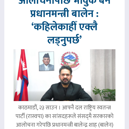
आलोचनापछि भावुक बने
प्रधानमन्त्री बालेन :
‘कहिलेकाहीँ एक्लै
लड्नुपर्छ’
काठमाडौं, २३ साउन । आफ्नै दल राष्ट्रिय स्वतन्त्र
पार्टी (रास्वपा) का सांसदहरूले संसद्‌मै सरकारको
आलोचना गरेपछि प्रधानमन्त्री बालेन्द्र शाह (बालेन)