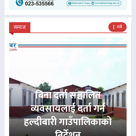
समाज
सबै
बिना दर्ता सञ्चालित
व्यवसायलाई दर्ता गर्न
हल्दीबारी गाउँपालिकाको
निर्देशन