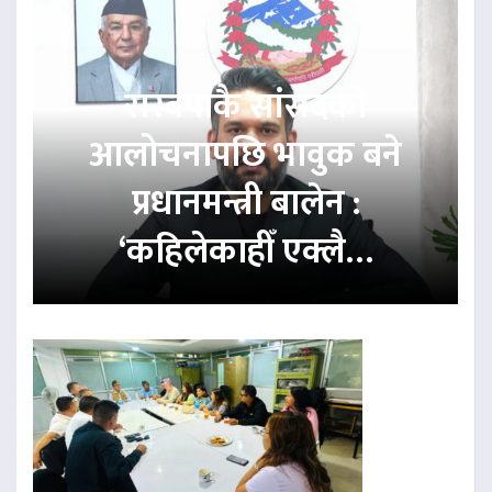
रास्वपाकै सांसदको
आलोचनापछि भावुक बने
प्रधानमन्त्री बालेन :
‘कहिलेकाहीँ एक्लै…