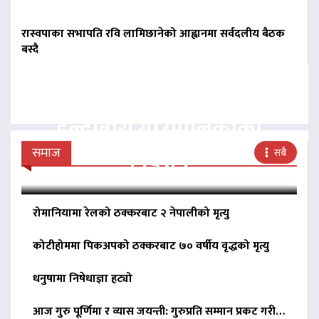
रास्वपाका सभापति रवि लामिछानेको आह्वानमा सर्वदलीय बैठक
बस्दै
बिना दर्ता सञ्चालित
व्यवसायलाई दर्ता गर्न
हल्दीबारी गाउँपालिकाको
निर्देशन
समाज
सबै
रोमानियामा रेलको ठक्करबाट २ नेपालीको मृत्यु
कोटीहोममा पिकअपको ठक्करबाट ७० वर्षीय वृद्धको मृत्यु
धनुषामा निषेधाज्ञा हट्यो
आज गुरु पूर्णिमा र व्यास जयन्ती: गुरुप्रति सम्मान प्रकट गरी…