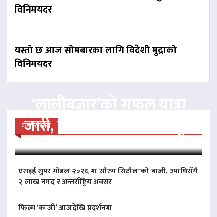
विनिमयदर
यस्तो छ आज सोमबारका लागि विदेशी मुद्राको
विनिमयदर
‘लालीबजार’को सफल यात्रा
जारी, प्रदर्शनको ५१औँ दिन पूरा
मनोरन्जन
एसइई सुपर मोडल २०२६ मा सौरभ सिटौलाको बाजी, उपाधिसँगै
२ लाख नगद र अन्तर्राष्ट्रिय अवसर
फिल्म ‘काजी’ आजदेखि प्रदर्शनमा