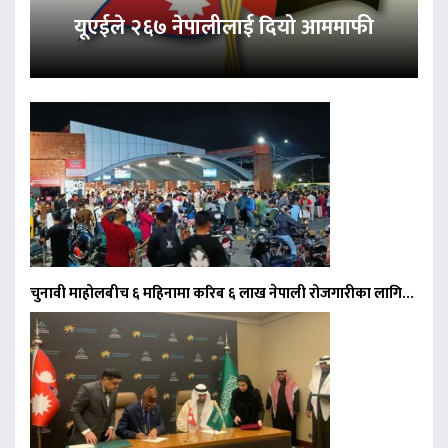
यूएईले २६७ नेपालीलाई दियो आममाफी
चुनावी माहोलबीच ६ महिनामा करिब ६ लाख नेपाली रोजगारीका लागि…