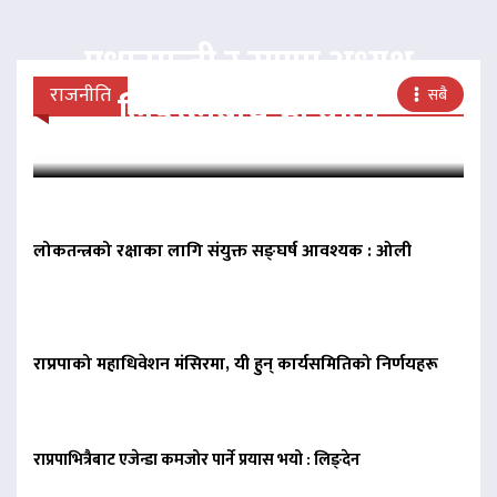
प्रधानमन्त्री र राप्रपा अध्यक्ष
राजनीति
सबै
लिङदेनबीच भेटवार्ता
लोकतन्त्रको रक्षाका लागि संयुक्त सङ्घर्ष आवश्यक : ओली
राप्रपाको महाधिवेशन मंसिरमा, यी हुन् कार्यसमितिको निर्णयहरू
राप्रपाभित्रैबाट एजेन्डा कमजोर पार्ने प्रयास भयो : लिङ्देन