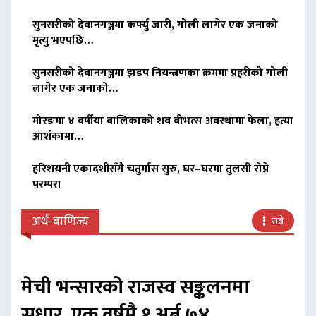
सुनसरीको देवानगञ्जमा कर्फ्यु जारी, गोली लागेर एक जनाको
मृत्यु भएपछि…
सुनसरीको देवानगञ्जमा झडप नियन्त्रणका क्रममा प्रहरीको गोली
लागेर एक जनाको…
मोरङमा ४ वर्षीया बालिकाको शव बीभत्स अवस्थामा फेला, हत्या
आशंकामा…
हरिशयनी एकादशीसँगै चतुर्मास सुरु, घर–घरमा तुलसी रोप्ने
परम्परा
अर्थ-बाणिज्य
सबै
मेची भन्सारको राजस्व सङ्कलनमा
सुधार, एक वर्षमै १ अर्ब ७४…