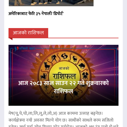
अमेरिकाबाट फेरि ३५ नेपाली ‘डिपोर्ट’
आजको राशिफल
आज २०८३ साल साउन २२ गते शुक्रवारको
राशिफल
मेष(चू,चे,चो,ला,लि,लू,ले,लो,अ) आज काममा उत्साह बढ्नेछ।
कार्यक्षेत्रमा नयाँ अवसर मिल्ने योग छ। साथीको साथले काम सजिलो