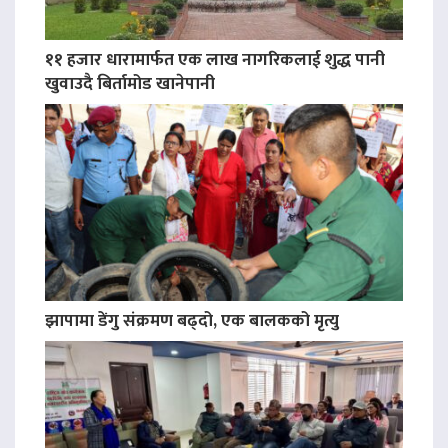
११ हजार धारामार्फत एक लाख नागरिकलाई शुद्ध पानी
खुवाउदै बिर्तामोड खानेपानी
झापामा डेंगु संक्रमण बढ्दो, एक बालकको मृत्यु