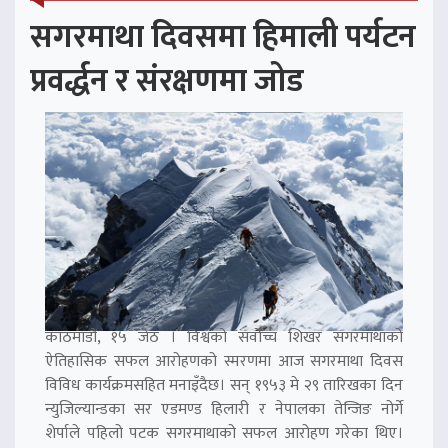
सगरमाथा दिवसमा हिमाली पर्यटन
प्रवर्द्धन र संरक्षणमा जोड
काठमाडौं, १५ जेठ । विश्वको सर्वोच्च शिखर सगरमाथाको
ऐतिहासिक सफल आरोहणको स्मरणमा आज सगरमाथा दिवस
विविध कार्यक्रमसहित मनाइँदैछ। सन् १९५३ मे २९ तारिखका दिन
न्युजिल्यान्डका सर एडमण्ड हिलारी र नेपालका तेन्जिङ नोर्गे
शेर्पाले पहिलो पटक सगरमाथाको सफल आरोहण गरेका थिए।