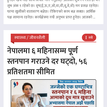
हुनेछ। खर्च गर्दा सोच विचार गरेर गर्नुहोस्। आजको शुभ रंग रातो हो भने
शुभ अंक ९ रहेको छ। वृष(ई,ऊ,ए,ओ,वा,वी,वू,वे,वो) मन प्रसन्न रहनेछ।
घरमा खुसीको वातावरण बन्नेछ। रोकिएको काम बन्न सक्छ। आर्थिक
पक्ष सामान्य रहनेछ। कार्यक्षेत्रमा नयाँ अनुभव प्राप्त हुनेछ। आजको ...
स्वास्थ्य / जीवनशैली
सबै
नेपालमा ६ महिनासम्म पूर्ण
स्तनपान गराउने दर घट्दो, ५६
प्रतिशतमा सीमित