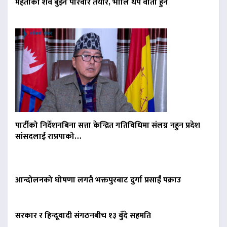
मेहताको शव बुझ्न परिवार तयार, भोलि थप वार्ता हुने
पार्टीको निर्देशनबिना सत्ता केन्द्रित गतिविधिमा संलग्न नहुन प्रदेश
सांसदलाई राप्रपाको…
आन्दोलनको घोषणा लगतै भक्तपुरबाट दुर्गा प्रसाईं पक्राउ
सरकार र हिन्दूवादी संगठनबीच १३ बुँदे सहमति