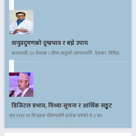
वायुप्रदुषणको दुष्प्रभाव र बच्ने उपाय
काठमाडौँ, ३० वैशाख । ग्रीष्म ऋतुको आगमनसँगै देशका विभिन्न
डिजिटल प्रभाव, मिथ्या सूचना र आर्थिक सङ्कट
सन् १९९१ मा विन्डहक घोषणासँगै प्रत्येक वर्षको मे ३ का