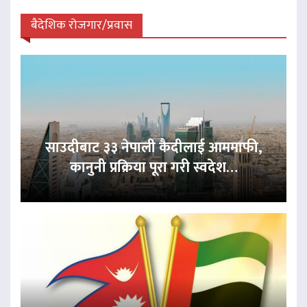
बैदेशिक रोजगार/प्रवास
साउदीबाट ३३ नेपाली कैदीलाई आममाफी,
कानुनी प्रक्रिया पूरा गरी स्वदेश…