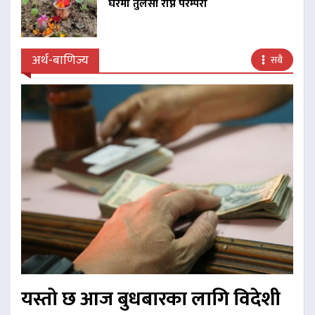
घरमा तुलसी रोप्ने परम्परा
अर्थ-बाणिज्य
सबै
यस्तो छ आज बुधबारका लागि विदेशी