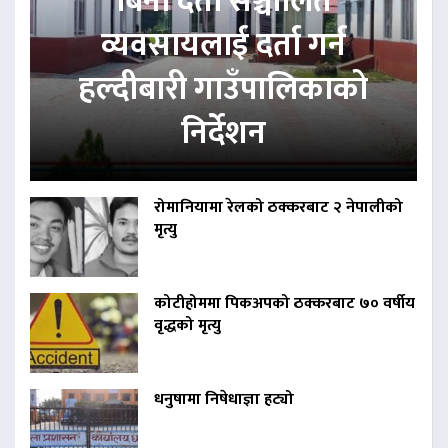
बिना दर्ता सञ्चालित
व्यवसायलाई दर्ता गर्न
हल्दीबारी गाउँपालिकाको
निर्देशन
रोमानियामा रेलको ठक्करबाट २ नेपालीको
मृत्यु
कोटीहोममा पिकअपको ठक्करबाट ७० वर्षीय
वृद्धको मृत्यु
धनुषामा निषेधाज्ञा हट्यो