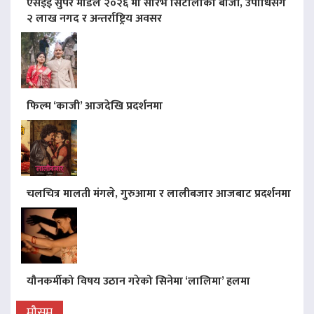
एसइई सुपर मोडल २०२६ मा सौरभ सिटौलाको बाजी, उपाधिसँगै
२ लाख नगद र अन्तर्राष्ट्रिय अवसर
फिल्म ‘काजी’ आजदेखि प्रदर्शनमा
चलचित्र मालती मंगले, गुरुआमा र लालीबजार आजबाट प्रदर्शनमा
यौनकर्मीको विषय उठान गरेको सिनेमा ‘लालिमा’ हलमा
मौसम