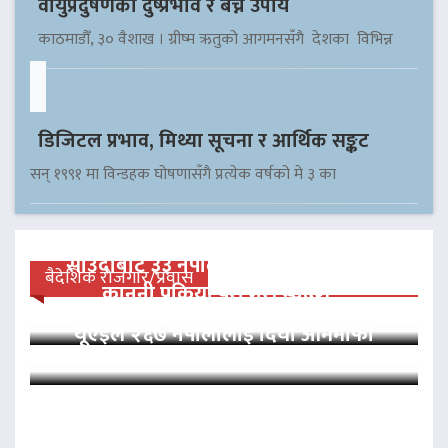
वायुप्रदुषणको दुष्प्रभाव र बच्ने उपाय
काठमाडौँ, ३० वैशाख । ग्रीष्म ऋतुको आगमनसँगै देशका विभिन्न
डिजिटल प्रभाव, मिथ्या सूचना र आर्थिक सङ्कट
सन् १९९१ मा विन्डहक घोषणासँगै प्रत्येक वर्षको मे ३ का
साउदीबाट ३३ नेपाली कैदीलाई आममाफी,
बैदेशिक रोजगार/प्रवास
कानुनी प्रक्रिया पूरा गरी स्वदेश…
यूएईले २६७ नेपालीलाई दियो आममाफी