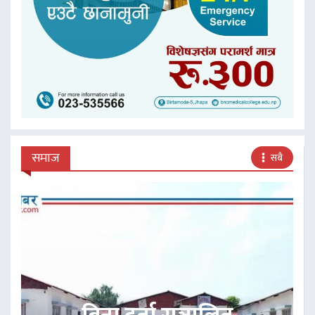
समाज
सबै