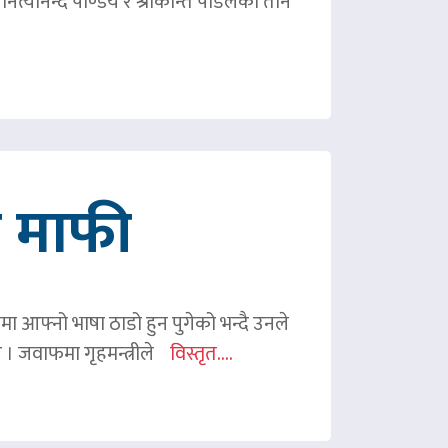
ित्यानन्द पाण्डेय र श्रीकान्त पौडेलको तीन
गे माफी
ममा आफ्नो भाषा ठाडो हुन पुगेको भन्दै उनले
ए । जवाफमा गृहमन्त्रीले
विस्तृत....