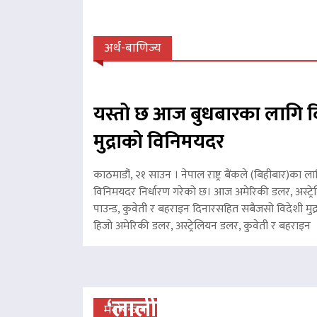
अर्थ-बाणिज्य
यस्तो छ आज बुधबारका लागि व
मुद्राको विनिमयदर
काठमाडौं, २१ साउन । नेपाल राष्ट्र बैंकले (बिहीबार)का ला
विनिमयदर निर्धारण गरेको छ। आज अमेरिकी डलर, अस्ट्रे
पाउन्ड, कुवेती र बहराइन दिनारसहित सबैजसो विदेशी मुद्
हिजो अमेरिकी डलर, अस्ट्रेलियन डलर, कुवेती र बहरा
‘लालीबजार’को सफल यात्रा
मनोरन्जन