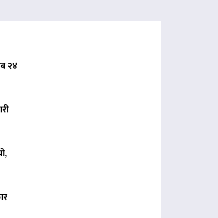
 अब २४
ारी
ो,
कार