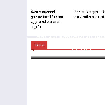
देउवा र खड्काको
मेहताको शव बुझ्न परि
पुनरावलोकन निवेदनमा
तयार, भोलि थप वार्ता ह
सुनुवाइ गर्न सर्वोच्चको
बिना दर्ता सञ्चालित व्य
अनुमति
दर्ता गर्न हल्दीबारी गाउँ
निर्देशन
समाज