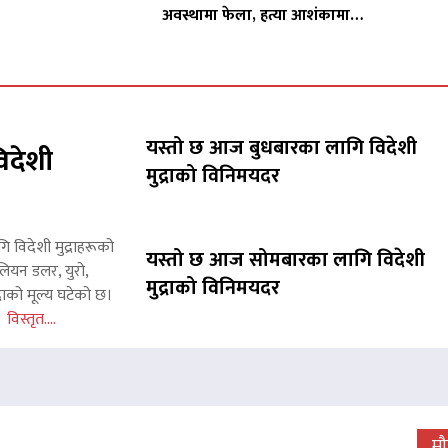
अवस्थामा फेला, हत्या आशंकामा…
यस्तो छ आज बुधबारका लागि विदेशी
िदेशी
मुद्राको विनिमयदर
गि विदेशी मुद्राहरूको
यस्तो छ आज सोमबारका लागि विदेशी
लियन डलर, युरो,
मुद्राको विनिमयदर
राको मूल्य घटेको छ।
इन
विस्तृत....
 जारी, प्रदर्शनको ५१औँ दिन पूरा
म