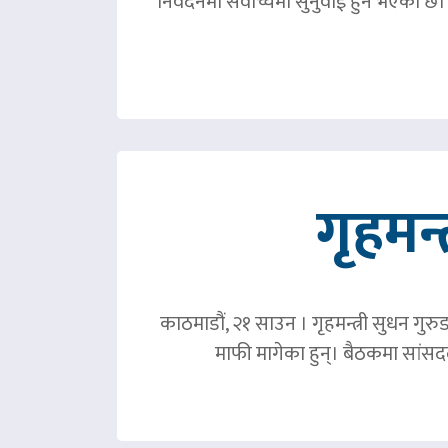
निवदेनमा सर्वोच्चमा सुनुवाई हुने भएको छ।
गृहमन्
काठमाडौं, २१ साउन । गृहमन्त्री सुधन गुरु
माफी मागेका हुन्। बैठकमा सांसदल