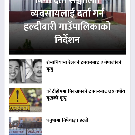
बिना दर्ता सञ्चालित
व्यवसायलाई दर्ता गर्न
हल्दीबारी गाउँपालिकाको
निर्देशन
रोमानियामा रेलको ठक्करबाट २ नेपालीको
मृत्यु
कोटीहोममा पिकअपको ठक्करबाट ७० वर्षीय
वृद्धको मृत्यु
धनुषामा निषेधाज्ञा हट्यो