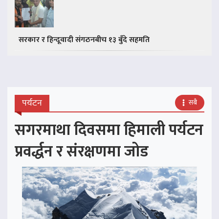
सरकार र हिन्दूवादी संगठनबीच १३ बुँदे सहमति
पर्यटन
सबै
सगरमाथा दिवसमा हिमाली पर्यटन
प्रवर्द्धन र संरक्षणमा जोड