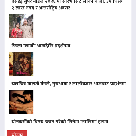
एसइई सुपर मोडल २०२६ मा सौरभ सिटौलाको बाजी, उपाधिसँगै
२ लाख नगद र अन्तर्राष्ट्रिय अवसर
फिल्म ‘काजी’ आजदेखि प्रदर्शनमा
चलचित्र मालती मंगले, गुरुआमा र लालीबजार आजबाट प्रदर्शनमा
यौनकर्मीको विषय उठान गरेको सिनेमा ‘लालिमा’ हलमा
मौसम