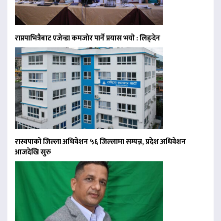
राप्रपाभित्रैबाट एजेन्डा कमजोर पार्ने प्रयास भयो : लिङ्देन
रास्वपाको जिल्ला अधिवेशन ५६ जिल्लामा सम्पन्न, प्रदेश अधिवेशन
आजदेखि सुरु