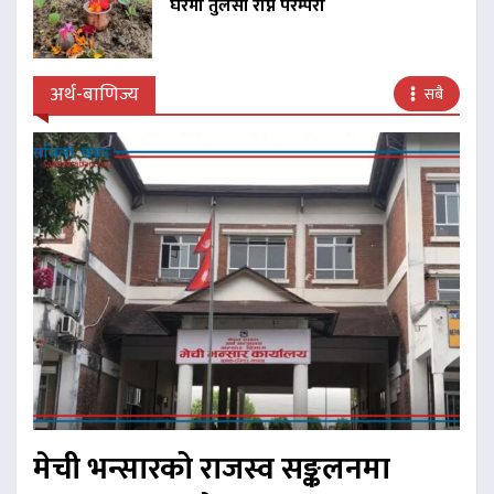
घरमा तुलसी रोप्ने परम्परा
अर्थ-बाणिज्य
सबै
मेची भन्सारको राजस्व सङ्कलनमा