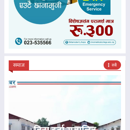
समाज
सबै