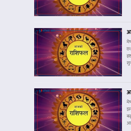
आ
मे
छ।
इष
सु
आ
मे
झन
बढ
आज