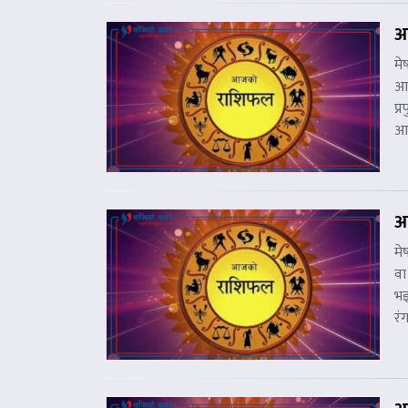
आ
मे
आए
प्
आज
आ
मे
वा
भइ
रं