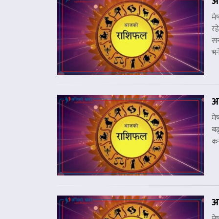
आ
मे
रह
सन
भन
आ
मे
बढ
कस
आ
म