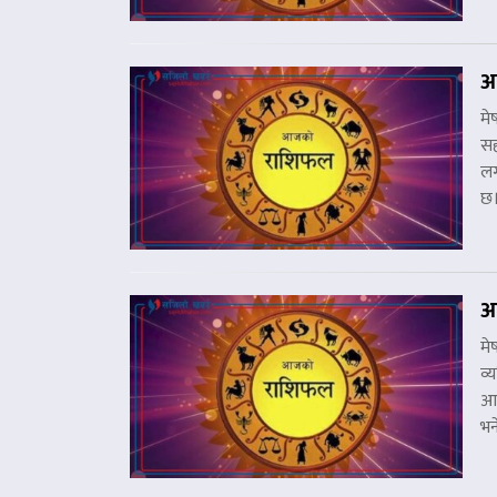
आ
मे
सह
लग
छ
आ
मे
व्
आश
भन