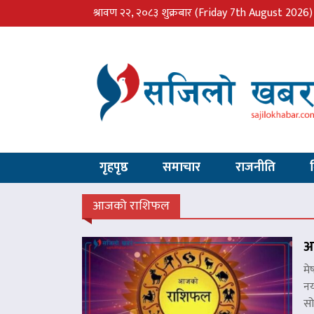
श्रावण २२, २०८३ शुक्रबार
(Friday 7th August 2026)
गृहपृष्ठ
समाचार
राजनीति
आजको राशिफल
आ
मे
नय
सो