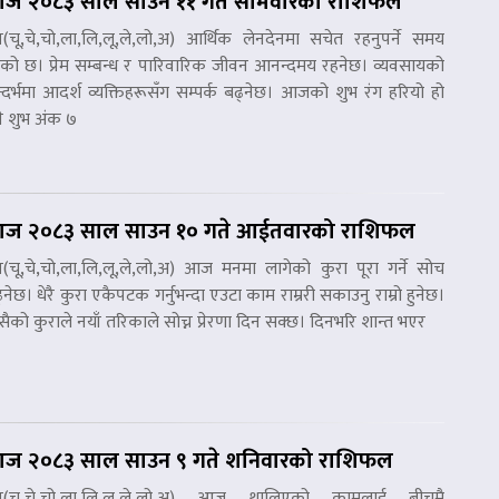
ज २०८३ साल साउन ११ गते सोमवारको राशिफल
ष(चू,चे,चो,ला,लि,लू,ले,लो,अ) आर्थिक लेनदेनमा सचेत रहनुपर्ने समय
ेको छ। प्रेम सम्बन्ध र पारिवारिक जीवन आनन्दमय रहनेछ। व्यवसायको
्दर्भमा आदर्श व्यक्तिहरूसँग सम्पर्क बढ्नेछ। आजको शुभ रंग हरियो हो
े शुभ अंक ७
ज २०८३ साल साउन १० गते आईतवारको राशिफल
ष(चू,चे,चो,ला,लि,लू,ले,लो,अ) आज मनमा लागेको कुरा पूरा गर्ने सोच
्नेछ। धेरै कुरा एकैपटक गर्नुभन्दा एउटा काम राम्ररी सकाउनु राम्रो हुनेछ।
ैको कुराले नयाँ तरिकाले सोच्न प्रेरणा दिन सक्छ। दिनभरि शान्त भएर
ज २०८३ साल साउन ९ गते शनिवारको राशिफल
ेष(चू,चे,चो,ला,लि,लू,ले,लो,अ) आज थालिएको कामलाई बीचमै