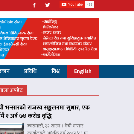
रन्जन
प्रविधि
विश्व
English
ताजा अपडेट
ची भन्सारको राजस्व सङ्कलनमा सुधार, एक
्षमै १ अर्ब ७४ करोड वृद्धि
काठमाडौं, २२ साउन । मेची भन्सार
कार्यालयले आर्थिक वर्ष २०८२/८३ मा