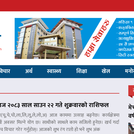
विचार
अर्थ
स्वास्थ्य
शिक्षा
खेल
मनो
ज २०८३ साल साउन २२ गते शुक्रवारको राशिफल
मे
वर
ष(चू,चे,चो,ला,लि,लू,ले,लो,अ) आज काममा उत्साह बढ्नेछ। कार्यक्षेत्रमा
ाँ अवसर मिल्ने योग छ। साथीको साथले काम सजिलो हुनेछ। खर्च गर्दा
च विचार गरेर गर्नुहोस्। आजको शुभ रंग रातो हो भने शुभ अंक