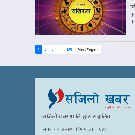
नर
कु
कु
1
2
3
...
138
Next Page »
सजिलो खवर प्रा.लि. द्वारा सञ्चालित
सूचना तथा प्रसारण विभाग दर्ता नं ६७९