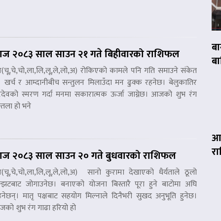
बा
ज २०८३ साल साउन २१ गते बिहीवारको राशिफल
बा
ष(चू,चे,चो,ला,लि,लू,ले,लो,अ) रोकिएको कामले पनि गति समाउने संकेत
 खर्च र आम्दानीबीच सन्तुलन मिलाउँदा मन ढुक्क रहनेछ। बेलुकातिर
्टदेवको स्मरण गर्दा मनमा सकारात्मक ऊर्जा जाग्नेछ। आजको शुभ रंग
न्तला हो भने
आज
र
ज २०८३ साल साउन २० गते बुधवारको राशिफल
ष(चू,चे,चो,ला,लि,लू,ले,लो,अ) सानो कुरामा देखाएको धैर्यताले ठूलो
्झटबाट जोगाउनेछ। बनाएको योजना बिस्तारै पूरा हुने बाटोमा अघि
्नेछन्। मातृ पक्षबाट सहयोग मिल्नाले दिनैभरी सुखद अनुभूति हुनेछ।
को शुभ रंग गाढा हरियो हो