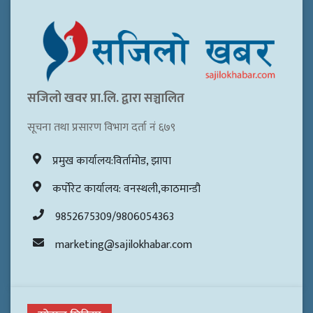
सजिलो खवर प्रा.लि. द्वारा सञ्चालित
सूचना तथा प्रसारण विभाग दर्ता नं ६७९
प्रमुख कार्यालय:विर्तामोड, झापा
कर्पोरेट कार्यालय: वनस्थली,काठमान्डौ
9852675309/9806054363
marketing@sajilokhabar.com