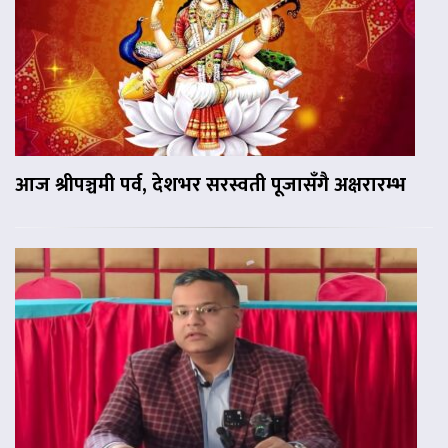
आज श्रीपञ्चमी पर्व, देशभर सरस्वती पूजासँगै अक्षरारम्भ