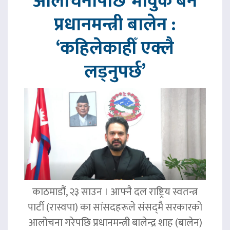
आलोचनापछि भावुक बने
प्रधानमन्त्री बालेन :
‘कहिलेकाहीँ एक्लै
लड्नुपर्छ’
काठमाडौं, २३ साउन । आफ्नै दल राष्ट्रिय स्वतन्त्र
पार्टी (रास्वपा) का सांसदहरूले संसद्‌मै सरकारको
आलोचना गरेपछि प्रधानमन्त्री बालेन्द्र शाह (बालेन)