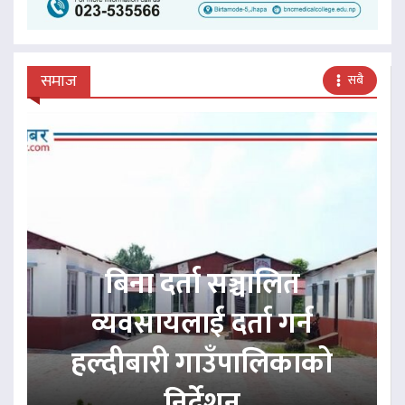
समाज
सबै
बिना दर्ता सञ्चालित
व्यवसायलाई दर्ता गर्न
हल्दीबारी गाउँपालिकाको
निर्देशन