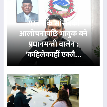
रास्वपाकै सांसदको
आलोचनापछि भावुक बने
प्रधानमन्त्री बालेन :
‘कहिलेकाहीँ एक्लै…