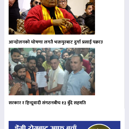
आन्दोलनको घोषणा लगतै भक्तपुरबाट दुर्गा प्रसाईं पक्राउ
सरकार र हिन्दूवादी संगठनबीच १३ बुँदे सहमति