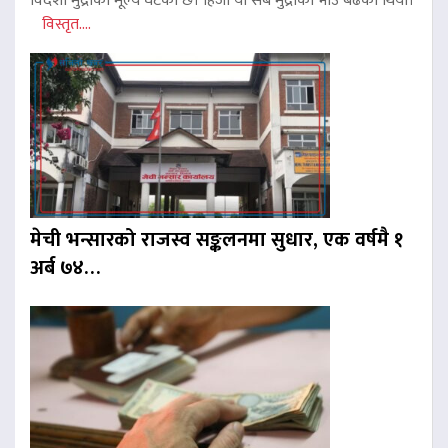
विदेशी मुद्राको मूल्य घटेको छ। हिजो यी सबै मुद्राको भाउ बढेको थियो।
विस्तृत....
मेची भन्सारको राजस्व सङ्कलनमा सुधार, एक वर्षमै १
अर्ब ७४…