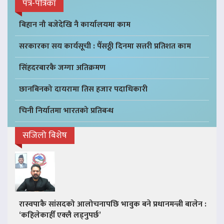
पत्र-पत्रिका
बिहान नौ बजेदेखि नै कार्यालयमा काम
सरकारका सय कार्यसूची : पैँसठ्ठी दिनमा सत्तरी प्रतिशत काम
सिंहदरबारकै जग्गा अतिक्रमण
छानबिनको दायरामा तिस हजार पदाधिकारी
चिनी निर्यातमा भारतको प्रतिबन्ध
सजिलो बिशेष
रास्वपाकै सांसदको आलोचनापछि भावुक बने प्रधानमन्त्री बालेन :
‘कहिलेकाहीँ एक्लै लड्नुपर्छ’