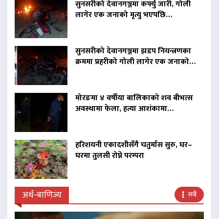
सुनसरीको देवानगञ्जमा कर्फ्यु जारी, गोली
लागेर एक जनाको मृत्यु भएपछि…
सुनसरीको देवानगञ्जमा झडप नियन्त्रणका
क्रममा प्रहरीको गोली लागेर एक जनाको…
मोरङमा ४ वर्षीया बालिकाको शव बीभत्स
अवस्थामा फेला, हत्या आशंकामा…
हरिशयनी एकादशीसँगै चतुर्मास सुरु, घर–
घरमा तुलसी रोप्ने परम्परा
अर्थ-बाणिज्य
सबै