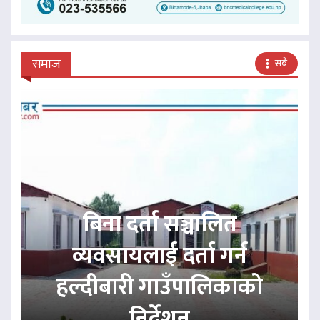
समाज
सबै
बिना दर्ता सञ्चालित
व्यवसायलाई दर्ता गर्न
हल्दीबारी गाउँपालिकाको
निर्देशन