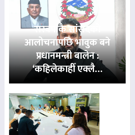
रास्वपाकै सांसदको
आलोचनापछि भावुक बने
प्रधानमन्त्री बालेन :
‘कहिलेकाहीँ एक्लै…