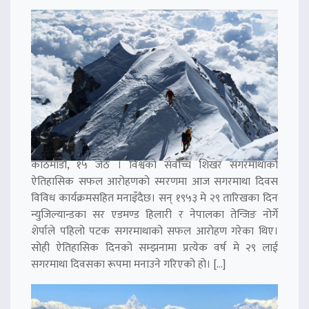
काठमाडौं, १५ जेठ । विश्वको सर्वोच्च शिखर सगरमाथाको
ऐतिहासिक सफल आरोहणको स्मरणमा आज सगरमाथा दिवस
विविध कार्यक्रमसहित मनाइँदैछ। सन् १९५३ मे २९ तारिखका दिन
न्युजिल्यान्डका सर एडमण्ड हिलारी र नेपालका तेन्जिङ नोर्गे
शेर्पाले पहिलो पटक सगरमाथाको सफल आरोहण गरेका थिए।
सोही ऐतिहासिक दिनको सम्झनामा प्रत्येक वर्ष मे २९ लाई
सगरमाथा दिवसका रूपमा मनाउने गरिएको हो। […]