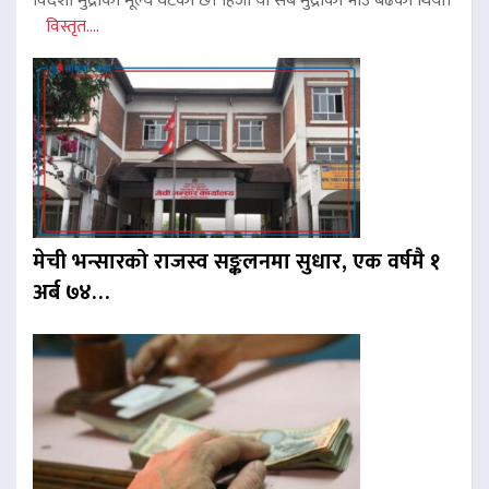
विदेशी मुद्राको मूल्य घटेको छ। हिजो यी सबै मुद्राको भाउ बढेको थियो।
विस्तृत....
मेची भन्सारको राजस्व सङ्कलनमा सुधार, एक वर्षमै १
अर्ब ७४…