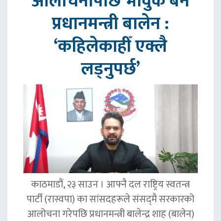
आलोचनापछि भावुक बने
प्रधानमन्त्री बालेन :
‘कहिलेकाहीँ एक्लै
लड्नुपर्छ’
काठमाडौं, २३ साउन । आफ्नै दल राष्ट्रिय स्वतन्त्र
पार्टी (रास्वपा) का सांसदहरूले संसद्‌मै सरकारको
आलोचना गरेपछि प्रधानमन्त्री बालेन्द्र शाह (बालेन)