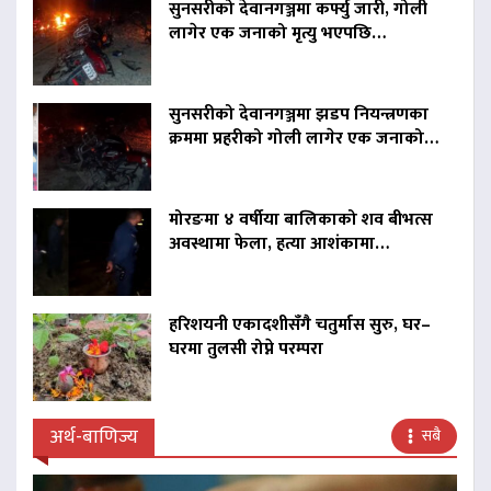
सुनसरीको देवानगञ्जमा कर्फ्यु जारी, गोली
लागेर एक जनाको मृत्यु भएपछि…
सुनसरीको देवानगञ्जमा झडप नियन्त्रणका
क्रममा प्रहरीको गोली लागेर एक जनाको…
मोरङमा ४ वर्षीया बालिकाको शव बीभत्स
अवस्थामा फेला, हत्या आशंकामा…
हरिशयनी एकादशीसँगै चतुर्मास सुरु, घर–
घरमा तुलसी रोप्ने परम्परा
अर्थ-बाणिज्य
सबै