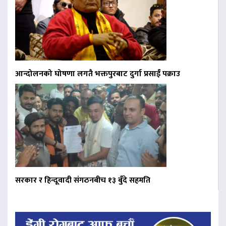
आन्दोलनको घोषणा लगतै भक्तपुरबाट दुर्गा प्रसाईं पक्राउ
सरकार र हिन्दूवादी संगठनबीच १३ बुँदे सहमति