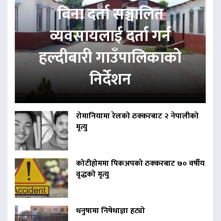
बिना दर्ता सञ्चालित
व्यवसायलाई दर्ता गर्न
हल्दीबारी गाउँपालिकाको
निर्देशन
रोमानियामा रेलको ठक्करबाट २ नेपालीको
मृत्यु
कोटीहोममा पिकअपको ठक्करबाट ७० वर्षीय
वृद्धको मृत्यु
धनुषामा निषेधाज्ञा हट्यो