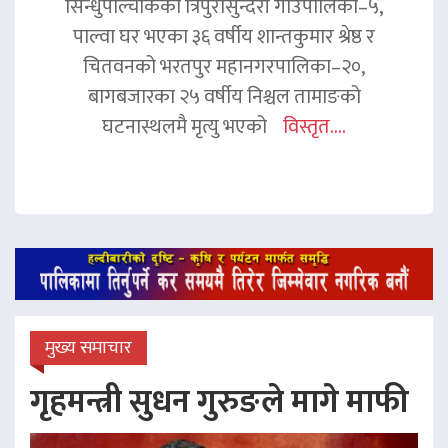
सिन्धुपाल्चोकको त्रिपुरासुन्दरी गाउँपालिका–५,
पाल्वा घर भएका ३६ वर्षीय शान्तकुमार श्रेष्ठ र
चितवनको भरतपुर महानगरपालिका–२०,
बागबजारका २५ वर्षीय निश्चल तामाङको
घटनास्थलमै मृत्यु भएको
विस्तृत....
मुख्य समाचार
गृहमन्त्री सुधन गुरुङले मागे माफी