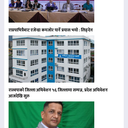
राप्रपाभित्रैबाट एजेन्डा कमजोर पार्ने प्रयास भयो : लिङ्देन
रास्वपाको जिल्ला अधिवेशन ५६ जिल्लामा सम्पन्न, प्रदेश अधिवेशन
आजदेखि सुरु