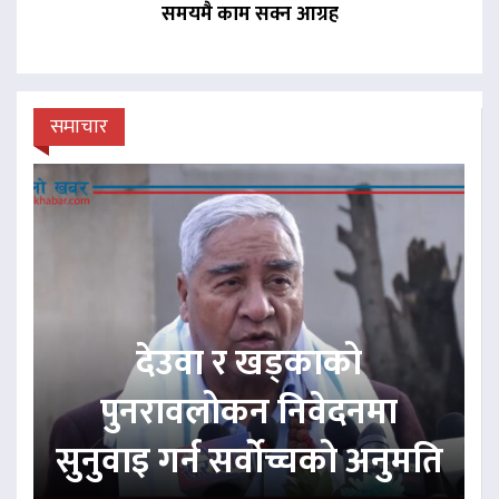
समयमै काम सक्न आग्रह
समाचार
देउवा र खड्काको
पुनरावलोकन निवेदनमा
सुनुवाइ गर्न सर्वोच्चको अनुमति