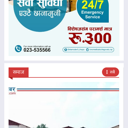
समाज
सबै