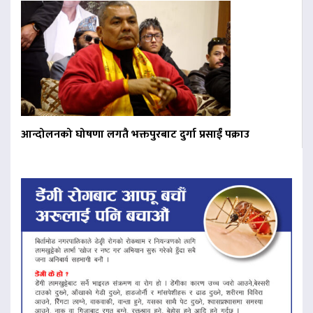
आन्दोलनको घोषणा लगतै भक्तपुरबाट दुर्गा प्रसाईं पक्राउ