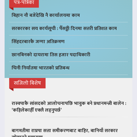
पत्र-पत्रिका
बिहान नौ बजेदेखि नै कार्यालयमा काम
सरकारका सय कार्यसूची : पैँसठ्ठी दिनमा सत्तरी प्रतिशत काम
सिंहदरबारकै जग्गा अतिक्रमण
छानबिनको दायरामा तिस हजार पदाधिकारी
चिनी निर्यातमा भारतको प्रतिबन्ध
सजिलो बिशेष
रास्वपाकै सांसदको आलोचनापछि भावुक बने प्रधानमन्त्री बालेन :
‘कहिलेकाहीँ एक्लै लड्नुपर्छ’
बागमतीमा राप्रपा सत्ता समीकरणबाट बाहिर, बानियाँ सरकार