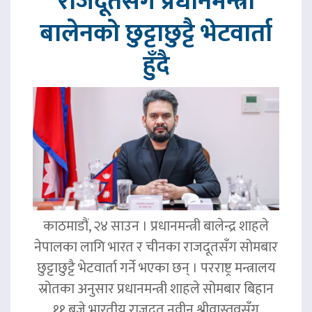
राजदूतसँग प्रधानमन्त्री
बालेनको छुट्टाछुट्टै भेटवार्ता
हुँदै
काठमाडौं, २४ साउन । प्रधानमन्त्री बालेन्द्र शाहले
नेपालका लागि भारत र चीनका राजदूतसँग सोमबार
छुट्टाछुट्टै भेटवार्ता गर्ने भएका छन् । परराष्ट्र मन्त्रालय
स्रोतका अनुसार प्रधानमन्त्री शाहले सोमबार बिहान
११ बजे भारतीय राजदूत नवीन श्रीवास्तवसँग