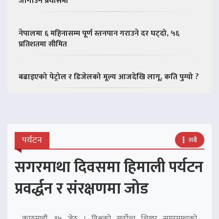
जोगाउने प्रयासमा
नेपालमा ६ महिनासम्म पूर्ण स्तनपान गराउने दर घट्दो, ५६
प्रतिशतमा सीमित
बढाइएको पेट्रोल र डिजेलको मूल्य आजदेखि लागू, कति पुग्यो ?
पर्यटन
सबै
सगरमाथा दिवसमा हिमाली पर्यटन
प्रवर्द्धन र संरक्षणमा जोड
काठमाडौं, १५ जेठ । विश्वको सर्वोच्च शिखर सगरमाथाको