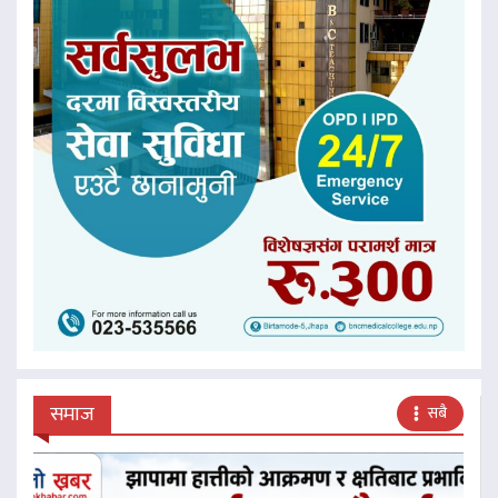
समाज
सबै