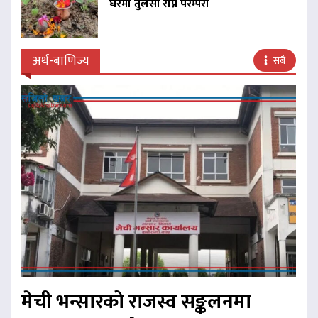
घरमा तुलसी रोप्ने परम्परा
अर्थ-बाणिज्य
सबै
मेची भन्सारको राजस्व सङ्कलनमा