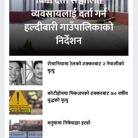
बिना दर्ता सञ्चालित
व्यवसायलाई दर्ता गर्न
हल्दीबारी गाउँपालिकाको
निर्देशन
रोमानियामा रेलको ठक्करबाट २ नेपालीको
मृत्यु
कोटीहोममा पिकअपको ठक्करबाट ७० वर्षीय
वृद्धको मृत्यु
धनुषामा निषेधाज्ञा हट्यो