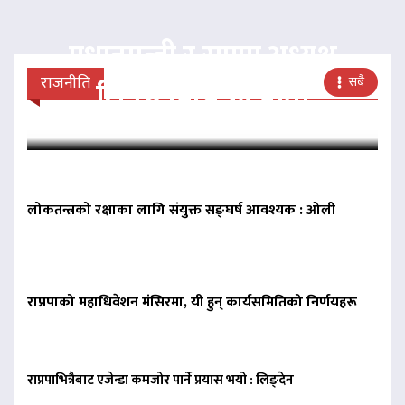
प्रधानमन्त्री र राप्रपा अध्यक्ष
राजनीति
सबै
लिङदेनबीच भेटवार्ता
लोकतन्त्रको रक्षाका लागि संयुक्त सङ्घर्ष आवश्यक : ओली
राप्रपाको महाधिवेशन मंसिरमा, यी हुन् कार्यसमितिको निर्णयहरू
राप्रपाभित्रैबाट एजेन्डा कमजोर पार्ने प्रयास भयो : लिङ्देन