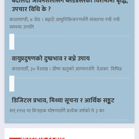
बदलिँदो जीवनशैलीसँगै ब्लडप्रेसरका विरामीमा बृद्धि,
उपचार विधि के ?
काठमाण्डौ, ४ जेठ । बढ्दो आधुनिकिकरणसँगै संसारमा नयाँ नयाँ
समस्या उत्पत्ति
वायुप्रदुषणको दुष्प्रभाव र बच्ने उपाय
काठमाडौँ, ३० वैशाख । ग्रीष्म ऋतुको आगमनसँगै देशका विभिन्न
डिजिटल प्रभाव, मिथ्या सूचना र आर्थिक सङ्कट
सन् १९९१ मा विन्डहक घोषणासँगै प्रत्येक वर्षको मे ३ का
साउदीबाट ३३ नेपाली कैदीलाई आममाफी,