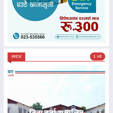
समाज
सबै