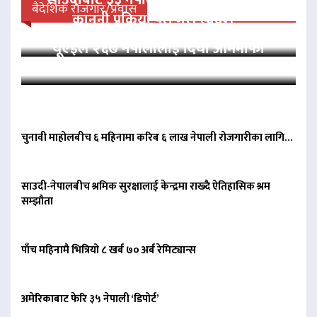
बैदेशिक रोजगार/प्रवास
कानुनी प्रक्रिया पूरा गरी स्वदेश…
यूएईले २६७ नेपालीलाई दियो आममाफी
चुनावी माहोलबीच ६ महिनामा करिब ६ लाख नेपाली रोजगारीका लागि…
साउदी-नेपालबीच श्रमिक सुरक्षालाई केन्द्रमा राख्दै ऐतिहासिक श्रम
सम्झौता
पाँच महिनामै भित्रियो ८ खर्ब ७० अर्ब रेमिट्यान्स
अमेरिकाबाट फेरि ३५ नेपाली ‘डिपोर्ट’