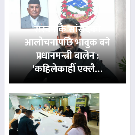
रास्वपाकै सांसदको
आलोचनापछि भावुक बने
प्रधानमन्त्री बालेन :
‘कहिलेकाहीँ एक्लै…