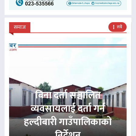
समाज
सबै
बिना दर्ता सञ्चालित
व्यवसायलाई दर्ता गर्न
हल्दीबारी गाउँपालिकाको
निर्देशन