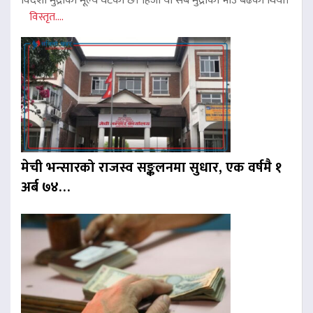
विदेशी मुद्राको मूल्य घटेको छ। हिजो यी सबै मुद्राको भाउ बढेको थियो।
विस्तृत....
मेची भन्सारको राजस्व सङ्कलनमा सुधार, एक वर्षमै १
अर्ब ७४…