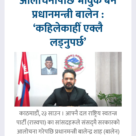
आलोचनापछि भावुक बने
प्रधानमन्त्री बालेन :
‘कहिलेकाहीँ एक्लै
लड्नुपर्छ’
काठमाडौं, २३ साउन । आफ्नै दल राष्ट्रिय स्वतन्त्र
पार्टी (रास्वपा) का सांसदहरूले संसद्‌मै सरकारको
आलोचना गरेपछि प्रधानमन्त्री बालेन्द्र शाह (बालेन)