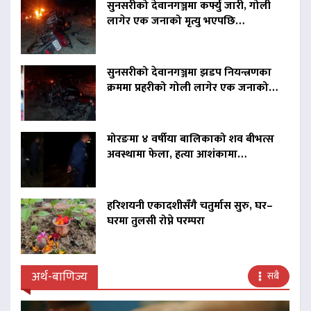
सुनसरीको देवानगञ्जमा कर्फ्यु जारी, गोली
लागेर एक जनाको मृत्यु भएपछि…
सुनसरीको देवानगञ्जमा झडप नियन्त्रणका
क्रममा प्रहरीको गोली लागेर एक जनाको…
मोरङमा ४ वर्षीया बालिकाको शव बीभत्स
अवस्थामा फेला, हत्या आशंकामा…
हरिशयनी एकादशीसँगै चतुर्मास सुरु, घर–
घरमा तुलसी रोप्ने परम्परा
अर्थ-बाणिज्य
सबै