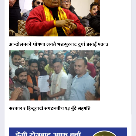
आन्दोलनको घोषणा लगतै भक्तपुरबाट दुर्गा प्रसाईं पक्राउ
सरकार र हिन्दूवादी संगठनबीच १३ बुँदे सहमति