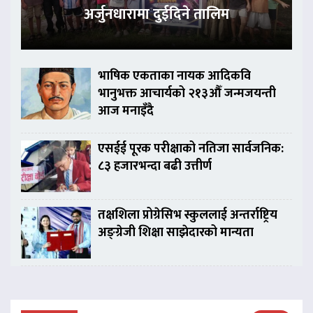
अर्जुनधारामा दुईदिने तालिम
भाषिक एकताका नायक आदिकवि
भानुभक्त आचार्यको २१३औँ जन्मजयन्ती
आज मनाइँदै
एसईई पूरक परीक्षाको नतिजा सार्वजनिक:
८३ हजारभन्दा बढी उत्तीर्ण
तक्षशिला प्रोग्रेसिभ स्कुललाई अन्तर्राष्ट्रिय
अङ्ग्रेजी शिक्षा साझेदारको मान्यता