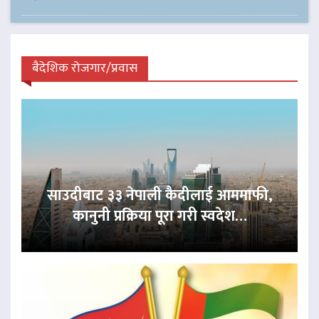
बैदेशिक रोजगार/प्रवास
साउदीबाट ३३ नेपाली कैदीलाई आममाफी,
कानुनी प्रक्रिया पूरा गरी स्वदेश…