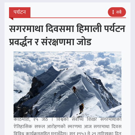
पर्यटन
सबै
सगरमाथा दिवसमा हिमाली पर्यटन
प्रवर्द्धन र संरक्षणमा जोड
काठमाडौं, १५ जेठ । विश्वको सर्वोच्च शिखर सगरमाथाको
ऐतिहासिक सफल आरोहणको स्मरणमा आज सगरमाथा दिवस
विविध कार्यक्रमसहित मनाइँदैछ। सन् १९५३ मे २९ तारिखका दिन