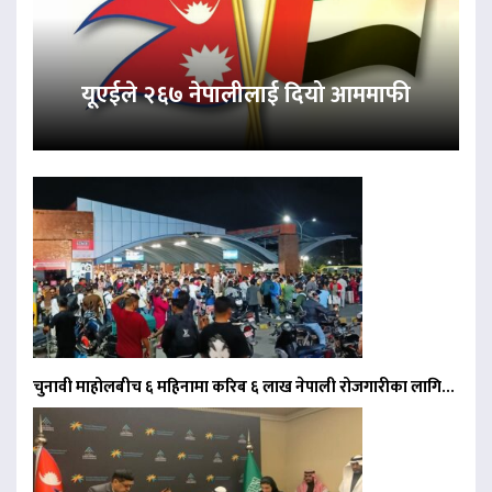
यूएईले २६७ नेपालीलाई दियो आममाफी
चुनावी माहोलबीच ६ महिनामा करिब ६ लाख नेपाली रोजगारीका लागि…