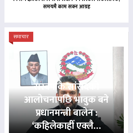
समयमै काम सक्न आग्रह
समाचार
रास्वपाकै सांसदको
आलोचनापछि भावुक बने
प्रधानमन्त्री बालेन :
‘कहिलेकाहीँ एक्लै…