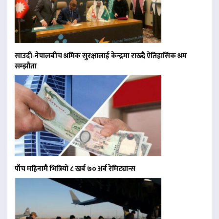
साउदी-नेपालबीच श्रमिक सुरक्षालाई केन्द्रमा राख्दै ऐतिहासिक श्रम
सम्झौता
पाँच महिनामै भित्रियो ८ खर्ब ७० अर्ब रेमिट्यान्स