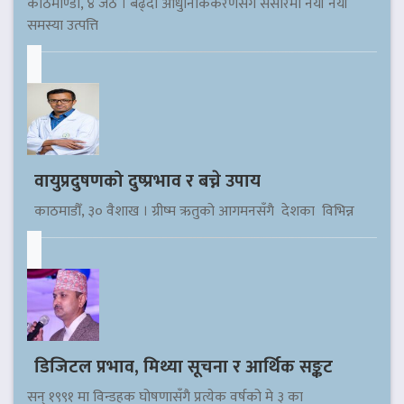
काठमाण्डौ, ४ जेठ । बढ्दो आधुनिकिकरणसँगै संसारमा नयाँ नयाँ
समस्या उत्पत्ति
वायुप्रदुषणको दुष्प्रभाव र बच्ने उपाय
काठमाडौँ, ३० वैशाख । ग्रीष्म ऋतुको आगमनसँगै देशका विभिन्न
डिजिटल प्रभाव, मिथ्या सूचना र आर्थिक सङ्कट
सन् १९९१ मा विन्डहक घोषणासँगै प्रत्येक वर्षको मे ३ का