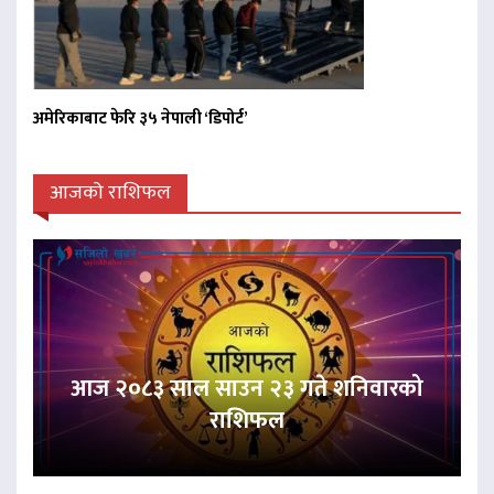
अमेरिकाबाट फेरि ३५ नेपाली ‘डिपोर्ट’
आजको राशिफल
आज २०८३ साल साउन २३ गते शनिवारको
राशिफल