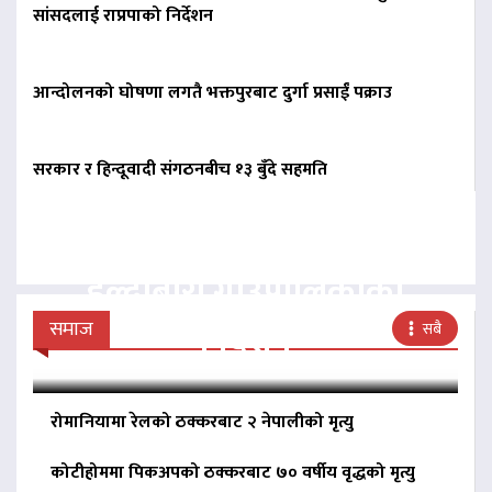
सांसदलाई राप्रपाको निर्देशन
आन्दोलनको घोषणा लगतै भक्तपुरबाट दुर्गा प्रसाईं पक्राउ
सरकार र हिन्दूवादी संगठनबीच १३ बुँदे सहमति
बिना दर्ता सञ्चालित
व्यवसायलाई दर्ता गर्न
हल्दीबारी गाउँपालिकाको
निर्देशन
समाज
सबै
रोमानियामा रेलको ठक्करबाट २ नेपालीको मृत्यु
कोटीहोममा पिकअपको ठक्करबाट ७० वर्षीय वृद्धको मृत्यु