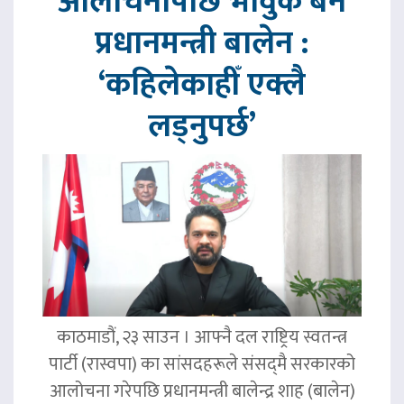
आलोचनापछि भावुक बने
प्रधानमन्त्री बालेन :
‘कहिलेकाहीँ एक्लै
लड्नुपर्छ’
काठमाडौं, २३ साउन । आफ्नै दल राष्ट्रिय स्वतन्त्र
पार्टी (रास्वपा) का सांसदहरूले संसद्‌मै सरकारको
आलोचना गरेपछि प्रधानमन्त्री बालेन्द्र शाह (बालेन)