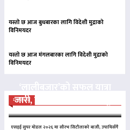
यस्तो छ आज बुधबारका लागि विदेशी मुद्राको
विनिमयदर
यस्तो छ आज मंगलबारका लागि विदेशी मुद्राको
विनिमयदर
‘लालीबजार’को सफल यात्रा
जारी, प्रदर्शनको ५१औँ दिन पूरा
मनोरन्जन
एसइई सुपर मोडल २०२६ मा सौरभ सिटौलाको बाजी, उपाधिसँगै