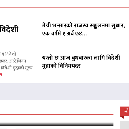
मेची भन्सारको राजस्व सङ्कलनमा सुधार,
विदेशी
एक वर्षमै १ अर्ब ७४…
ागि विदेशी
यस्तो छ आज बुधबारका लागि विदेशी
लर, अस्ट्रेलियन
मुद्राको विनिमयदर
िदेशी मुद्राको मूल्य
त....
 जारी, प्रदर्शनको ५१औँ दिन पूरा
म