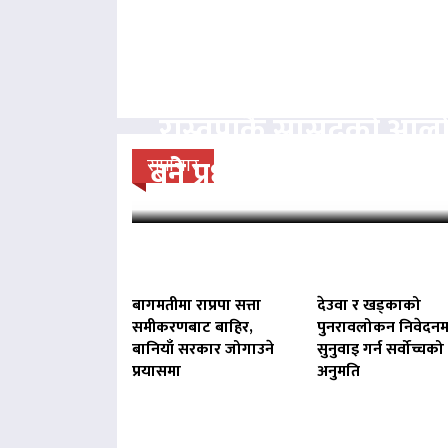
रास्वपाकै सांसदको आल
बने प्रधानमन्त्री बालेन : 
समाचार
बागमतीमा राप्रपा सत्ता
देउवा र खड्काको
समीकरणबाट बाहिर,
पुनरावलोकन निवेदनम
बानियाँ सरकार जोगाउने
सुनुवाइ गर्न सर्वोच्चको
प्रयासमा
अनुमति