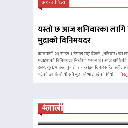
अर्थ-बाणिज्य
यस्तो छ आज शनिबारका लागि 
मुद्राको विनिमयदर
काठमाडौं, २३ साउन । नेपाल राष्ट्र बैंकले (शनिबार) का ल
मुद्राहरूको विनिमयदर निर्धारण गरेको छ। आज अमेरिकी ड
डलर, युरो, पाउन्ड, कुवेती र बहराइन दिनारसहित सबैजसो व
घटेको छ। हिजो यी सबै मुद्राको भाउ बढेको थियो।
विस्तृ
‘लालीबजार’को सफल यात्रा
मनोरन्जन