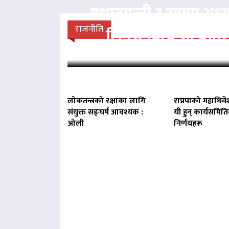
प्रधानमन्त्री र राप्रपा अध्य
राजनीति
लिङदेनबीच भेटवार्ता
लोकतन्त्रको रक्षाका लागि
राप्रपाको महाधिवे
संयुक्त सङ्घर्ष आवश्यक :
यी हुन् कार्यसमित
ओली
निर्णयहरू