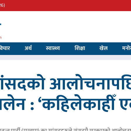
26)
विचार
अर्थ
स्वास्थ्य
शिक्षा
खेल
मनो
 सांसदको आलोचनापछि
 बालेन : ‘कहिलेकाहीँ एक
तन्त्र पार्टी (रास्वपा) का सांसदहरूले संसद्‌मै सरकारको आलोचना गर