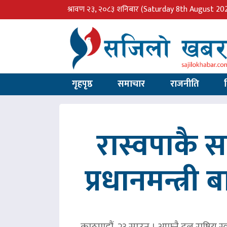
श्रावण २३, २०८३ शनिबार
(Saturday 8th August 20
गृहपृष्ठ
समाचार
राजनीति
रास्वपाकै
प्रधानमन्त्री
काठमाडौं, २३ साउन । आफ्नै दल राष्ट्रिय स्व