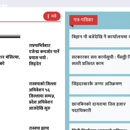
क्ष
सबै
पत्र-पत्रिका
बिहान नौ बजेदेखि नै कार्यालयमा
राप्रपाभित्रैबाट
एजेन्डा कमजोर पार्ने
शन मंसिरमा,
सरकारका सय कार्यसूची : पैँसठ्ठी 
प्रयास भयो :
िको
सत्तरी प्रतिशत काम
लिङ्देन
सिंहदरबारकै जग्गा अतिक्रमण
रास्वपाको जिल्ला
अधिवेशन ५६
जिल्लामा सम्पन्न,
प्रदेश अधिवेशन
छानबिनको दायरामा तिस हजार
आजदेखि सुरु
पदाधिकारी
रास्वपा झापा