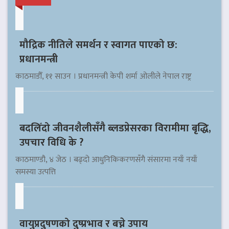
मौद्रिक नीतिले समर्थन र स्वागत पाएको छ:
प्रधानमन्त्री
काठमाडौँ, ११ साउन । प्रधानमन्त्री केपी शर्मा ओलीले नेपाल राष्ट्र
बदलिँदो जीवनशैलीसँगै ब्लडप्रेसरका विरामीमा बृद्धि,
उपचार विधि के ?
काठमाण्डौ, ४ जेठ । बढ्दो आधुनिकिकरणसँगै संसारमा नयाँ नयाँ
समस्या उत्पत्ति
वायुप्रदुषणको दुष्प्रभाव र बच्ने उपाय