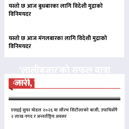
यस्तो छ आज बुधबारका लागि विदेशी मुद्राको
विनिमयदर
यस्तो छ आज मंगलबारका लागि विदेशी मुद्राको
विनिमयदर
‘लालीबजार’को सफल यात्रा
जारी, प्रदर्शनको ५१औँ दिन पूरा
मनोरन्जन
एसइई सुपर मोडल २०२६ मा सौरभ सिटौलाको बाजी, उपाधिसँगै
२ लाख नगद र अन्तर्राष्ट्रिय अवसर