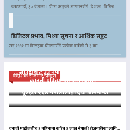
काठमाडौँ, ३० वैशाख । ग्रीष्म ऋतुको आगमनसँगै देशका विभिन्न
डिजिटल प्रभाव, मिथ्या सूचना र आर्थिक सङ्कट
सन् १९९१ मा विन्डहक घोषणासँगै प्रत्येक वर्षको मे ३ का
साउदीबाट ३३ नेपाली कैदीलाई आममाफी,
बैदेशिक रोजगार/प्रवास
कानुनी प्रक्रिया पूरा गरी स्वदेश…
यूएईले २६७ नेपालीलाई दियो आममाफी
चुनावी माहोलबीच ६ महिनामा करिब ६ लाख नेपाली रोजगारीका लागि…