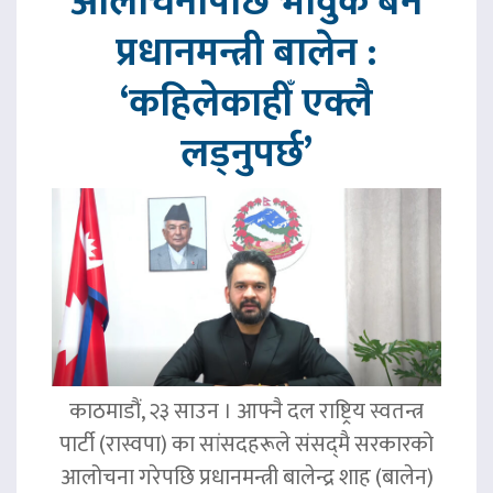
आलोचनापछि भावुक बने
प्रधानमन्त्री बालेन :
‘कहिलेकाहीँ एक्लै
लड्नुपर्छ’
काठमाडौं, २३ साउन । आफ्नै दल राष्ट्रिय स्वतन्त्र
पार्टी (रास्वपा) का सांसदहरूले संसद्‌मै सरकारको
आलोचना गरेपछि प्रधानमन्त्री बालेन्द्र शाह (बालेन)