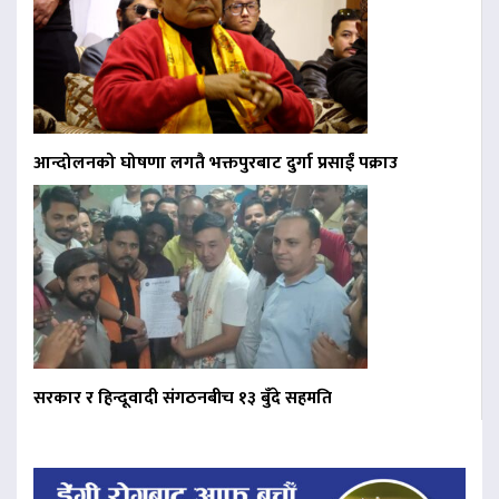
आन्दोलनको घोषणा लगतै भक्तपुरबाट दुर्गा प्रसाईं पक्राउ
सरकार र हिन्दूवादी संगठनबीच १३ बुँदे सहमति