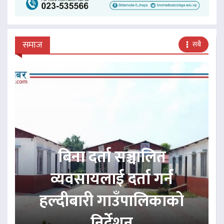
समाज
सबै
बिना दर्ता सञ्चालित
व्यवसायलाई दर्ता गर्न
हल्दीबारी गाउँपालिकाको
निर्देशन