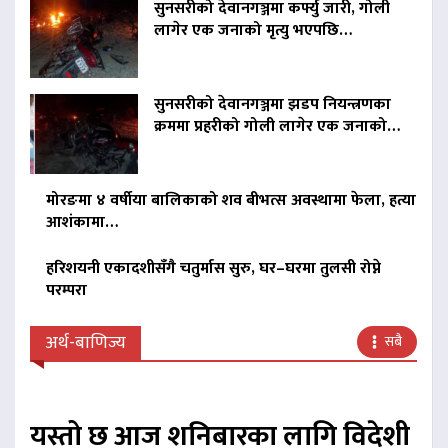
सुनसरीको देवानगञ्जमा कर्फ्यु जारी, गोली
लागेर एक जनाको मृत्यु भएपछि…
सुनसरीको देवानगञ्जमा झडप नियन्त्रणका
क्रममा प्रहरीको गोली लागेर एक जनाको…
मोरङमा ४ वर्षीया बालिकाको शव बीभत्स अवस्थामा फेला, हत्या
आशंकामा…
हरिशयनी एकादशीसँगै चतुर्मास सुरु, घर–घरमा तुलसी रोप्ने
परम्परा
अर्थ-बाणिज्य
सबै
यस्तो छ आज शनिबारका लागि विदेशी