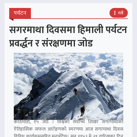
पर्यटन
सबै
सगरमाथा दिवसमा हिमाली पर्यटन
प्रवर्द्धन र संरक्षणमा जोड
काठमाडौं, १५ जेठ । विश्वको सर्वोच्च शिखर सगरमाथाको
ऐतिहासिक सफल आरोहणको स्मरणमा आज सगरमाथा दिवस
विविध कार्यक्रमसहित मनाइँदैछ। सन् १९५३ मे २९ तारिखका दिन