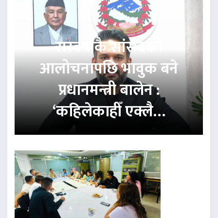
रास्वपाकै सांसदको
आलोचनापछि भावुक बने
प्रधानमन्त्री बालेन :
‘कहिलेकाहीँ एक्लै…