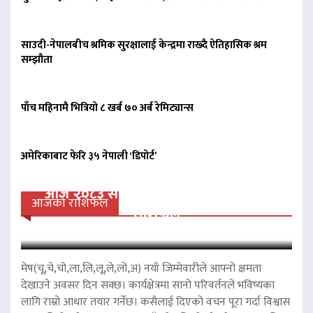
साउदी-नेपालबीच श्रमिक सुरक्षालाई केन्द्रमा राख्दै ऐतिहासिक श्रम
सम्झौता
पाँच महिनामै भित्रियो ८ खर्ब ७० अर्ब रेमिट्यान्स
अमेरिकाबाट फेरि ३५ नेपाली ‘डिपोर्ट’
आज २०८३ साल साउन २३ गते शनिवारको
आजको राशिफल
राशिफल
मेष(चू,चे,चो,ला,लि,लू,ले,लो,अ) नयाँ जिम्मेवारीले आफ्नो क्षमता
देखाउने अवसर दिन सक्छ। कार्यक्षेत्रमा सानो परिवर्तनले भविष्यका
लागि राम्रो आधार तयार गर्नेछ। कसैलाई दिएको वचन पूरा गर्दा विश्वास