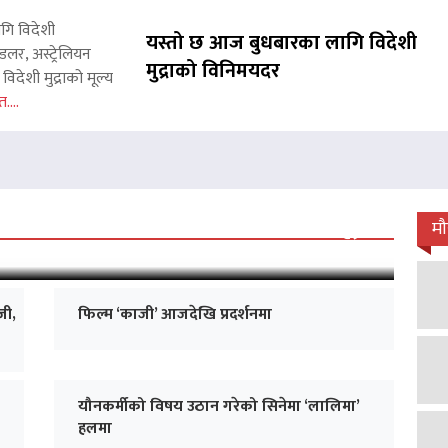
ागि विदेशी
यस्तो छ आज बुधबारका लागि विदेशी
लर, अस्ट्रेलियन
मुद्राको विनिमयदर
िदेशी मुद्राको मूल्य
त....
 जारी, प्रदर्शनको ५१औँ दिन पूरा
म
जी,
फिल्म ‘काजी’ आजदेखि प्रदर्शनमा
यौनकर्मीको विषय उठान गरेको सिनेमा ‘लालिमा’
हलमा