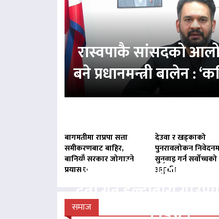
रास्वपाकै सांसदको आल
बने प्रधानमन्त्री बालेन : 
बागमतीमा राप्रपा सत्ता
देउवा र खड्काको
समीकरणबाट बाहिर,
पुनरावलोकन निवेदनम
बानियाँ सरकार जोगाउने
सुनुवाइ गर्न सर्वोच्चको
बिना दर्ता सञ्चालित व्य
प्रयासमा
अनुमति
दर्ता गर्न हल्दीबारी गाउँ
निर्देशन
समाज