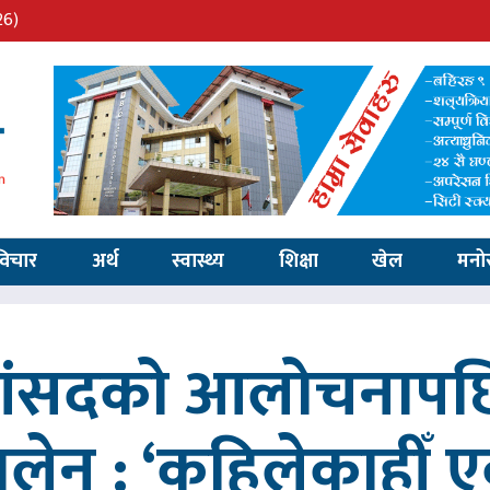
26)
विचार
अर्थ
स्वास्थ्य
शिक्षा
खेल
मनो
 सांसदको आलोचनापछि
 बालेन : ‘कहिलेकाहीँ एक