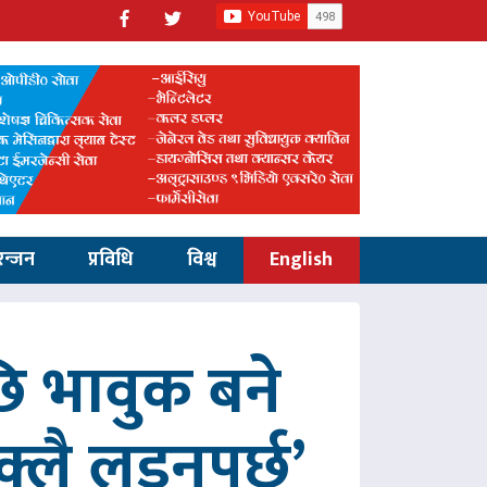
रन्जन
प्रविधि
विश्व
English
 भावुक बने
्लै लड्नुपर्छ’