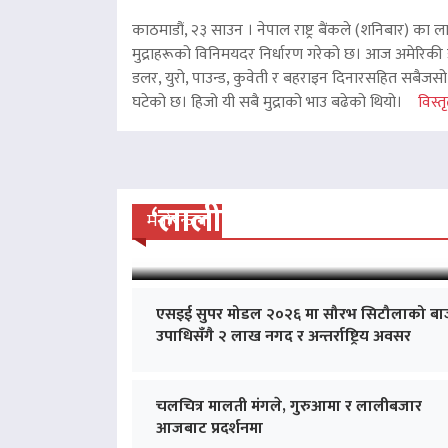
काठमाडौं, २३ साउन । नेपाल राष्ट्र बैंकले (शनिबार) का ल
मुद्राहरूको विनिमयदर निर्धारण गरेको छ। आज अमेरिकी ड
डलर, युरो, पाउन्ड, कुवेती र बहराइन दिनारसहित सबैजसो व
घटेको छ। हिजो यी सबै मुद्राको भाउ बढेको थियो।
विस्तृ
‘लालीबजार’को सफल यात्रा
मनोरन्जन
एसइई सुपर मोडल २०२६ मा सौरभ सिटौलाको बा
उपाधिसँगै २ लाख नगद र अन्तर्राष्ट्रिय अवसर
चलचित्र मालती मंगले, गुरुआमा र लालीबजार
आजबाट प्रदर्शनमा