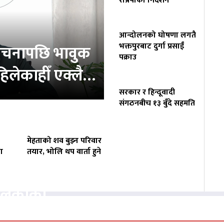
राप्रपाको निर्देशन
आन्दोलनको घोषणा लगतै
भक्तपुरबाट दुर्गा प्रसाईं
ोचनापछि भावुक
पक्राउ
‘कहिलेकाहीँ एक्लै…
सरकार र हिन्दूवादी
संगठनबीच १३ बुँदे सहमति
मेहताको शव बुझ्न परिवार
ा
तयार, भोलि थप वार्ता हुने
वसायलाई
पालिकाको