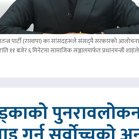
तन्त्र पार्टी (रास्वपा) का सांसदहरूले संसद्‌मै सरकारको आलोचना गर
र राति ११ बजेर ६ मिनेटमा सामाजिक सञ्जालमार्फत प्रधानमन्त्र
खड्काको पुनरावलोकन
वाइ गर्न सर्वोच्चको अ