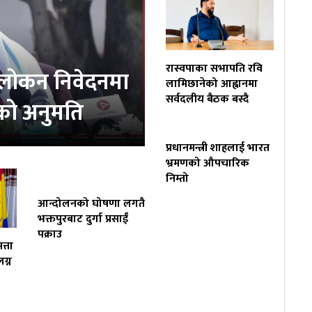
रास्वपाका सभापति रवि
वलोकन निवेदनमा
लामिछानेको आह्वानमा
सर्वदलीय बैठक बस्दै
्चको अनुमति
प्रधानमन्त्री शाहलाई भारत
भ्रमणको औपचारिक
निम्तो
आन्दोलनको घोषणा लगतै
भक्तपुरबाट दुर्गा प्रसाईं
पक्राउ
त्ता
ग्न
वसायलाई