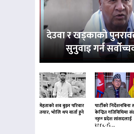
देउवा र खड्काको पुनरा
सुनुवाइ गर्न सर्वोच
मेहताको शव बुझ्न परिवार
पार्टीको निर्देशनबिना स
तयार, भोलि थप वार्ता हुने
केन्द्रित गतिविधिमा संल
नहुन प्रदेश सांसदलाई
बिना दर्ता सञ्चालित व्य
राप्रपाको…