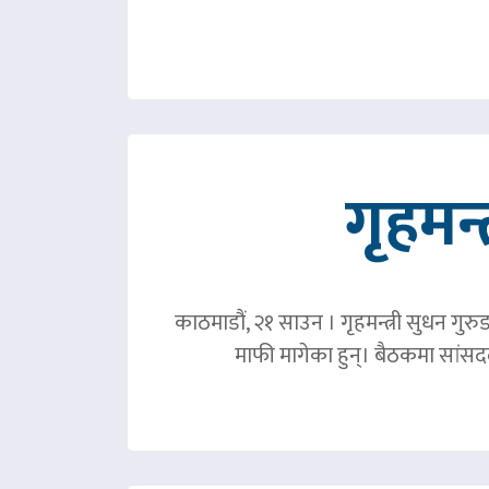
गृहमन्
काठमाडौं, २१ साउन । गृहमन्त्री सुधन गुरु
माफी मागेका हुन्। बैठकमा सांसदल