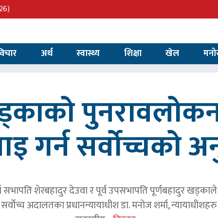
26)
विचार
अर्थ
स्वास्थ्य
शिक्षा
खेल
मनो
खड्काको पुनरावलोकन
वाइ गर्न सर्वोच्चको अ
र्व सभापति शेरबहादुर देउवा र पूर्व उपसभापति पूर्णबहादुर खड्का
 सर्वोच्च अदालतका प्रधानन्यायाधीश डा. मनोज शर्मा, न्यायाधीशहरु न