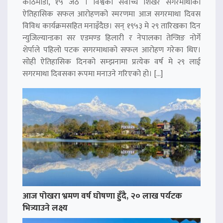
काठमाडौं, १५ जेठ । विश्वको सर्वोच्च शिखर सगरमाथाको
ऐतिहासिक सफल आरोहणको स्मरणमा आज सगरमाथा दिवस
विविध कार्यक्रमसहित मनाइँदैछ। सन् १९५३ मे २९ तारिखका दिन
न्युजिल्यान्डका सर एडमण्ड हिलारी र नेपालका तेन्जिङ नोर्गे
शेर्पाले पहिलो पटक सगरमाथाको सफल आरोहण गरेका थिए।
सोही ऐतिहासिक दिनको सम्झनामा प्रत्येक वर्ष मे २९ लाई
सगरमाथा दिवसका रूपमा मनाउने गरिएको हो। […]
आज पोखरा भ्रमण वर्ष घोषणा हुँदै, २० लाख पर्यटक
भित्र्याउने लक्ष्य