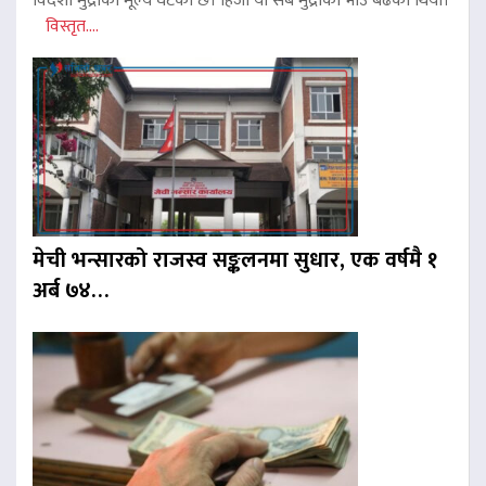
विदेशी मुद्राको मूल्य घटेको छ। हिजो यी सबै मुद्राको भाउ बढेको थियो।
विस्तृत....
मेची भन्सारको राजस्व सङ्कलनमा सुधार, एक वर्षमै १
अर्ब ७४…