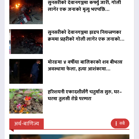
सुनसरीको देवानगञ्जमा कर्फ्यु जारी, गोली
लागेर एक जनाको मृत्यु भएपछि…
सुनसरीको देवानगञ्जमा झडप नियन्त्रणका
क्रममा प्रहरीको गोली लागेर एक जनाको…
मोरङमा ४ वर्षीया बालिकाको शव बीभत्स
अवस्थामा फेला, हत्या आशंकामा…
हरिशयनी एकादशीसँगै चतुर्मास सुरु, घर–
घरमा तुलसी रोप्ने परम्परा
अर्थ-बाणिज्य
सबै