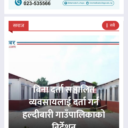
समाज
सबै
बिना दर्ता सञ्चालित
व्यवसायलाई दर्ता गर्न
हल्दीबारी गाउँपालिकाको
निर्देशन