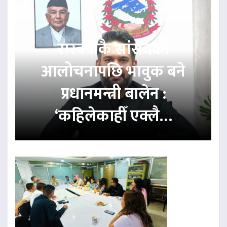
रास्वपाकै सांसदको
आलोचनापछि भावुक बने
प्रधानमन्त्री बालेन :
‘कहिलेकाहीँ एक्लै…