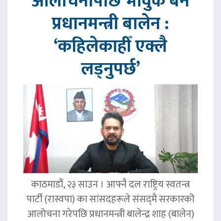
आलोचनापछि भावुक बने
प्रधानमन्त्री बालेन :
‘कहिलेकाहीँ एक्लै
लड्नुपर्छ’
काठमाडौं, २३ साउन । आफ्नै दल राष्ट्रिय स्वतन्त्र
पार्टी (रास्वपा) का सांसदहरूले संसद्‌मै सरकारको
आलोचना गरेपछि प्रधानमन्त्री बालेन्द्र शाह (बालेन)