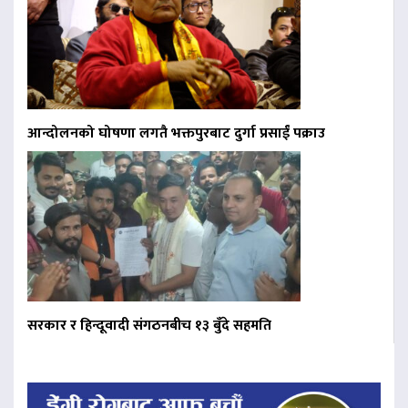
आन्दोलनको घोषणा लगतै भक्तपुरबाट दुर्गा प्रसाईं पक्राउ
सरकार र हिन्दूवादी संगठनबीच १३ बुँदे सहमति