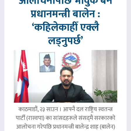
आलोचनापछि भावुक बने
प्रधानमन्त्री बालेन :
‘कहिलेकाहीँ एक्लै
लड्नुपर्छ’
काठमाडौं, २३ साउन । आफ्नै दल राष्ट्रिय स्वतन्त्र
पार्टी (रास्वपा) का सांसदहरूले संसद्‌मै सरकारको
आलोचना गरेपछि प्रधानमन्त्री बालेन्द्र शाह (बालेन)