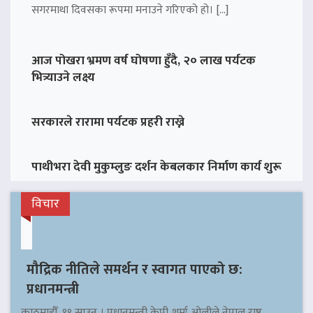
सगरमाथा दिवसका रूपमा मनाउने गरिएको हो। […]
आज पोखरा भ्रमण वर्ष घोषणा हुँदै, २० लाख पर्यटक
भित्र्याउने लक्ष्य
सरकारले रारामा पर्यटक प्रहरी राख्ने
पाथीभरा देवी मुकुम्लुङ दर्शन केबलकार निर्माण कार्य शुरू
विचार
मौद्रिक नीतिले समर्थन र स्वागत पाएको छ:
प्रधानमन्त्री
काठमाडौँ, ११ साउन । प्रधानमन्त्री केपी शर्मा ओलीले नेपाल राष्ट्र