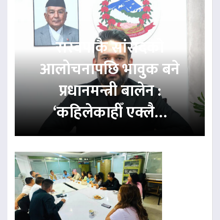
रास्वपाकै सांसदको
आलोचनापछि भावुक बने
प्रधानमन्त्री बालेन :
‘कहिलेकाहीँ एक्लै…