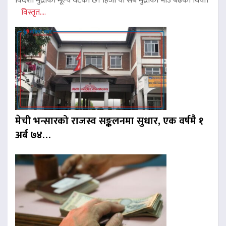
विदेशी मुद्राको मूल्य घटेको छ। हिजो यी सबै मुद्राको भाउ बढेको थियो।
विस्तृत....
मेची भन्सारको राजस्व सङ्कलनमा सुधार, एक वर्षमै १
अर्ब ७४…