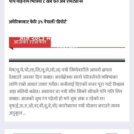
पाँच महिनामै भित्रियो ८ खर्ब ७० अर्ब रेमिट्यान्स
अमेरिकाबाट फेरि ३५ नेपाली ‘डिपोर्ट’
आज २०८३ साल साउन २३ गते शनिवारको
आजको राशिफल
राशिफल
मेष(चू,चे,चो,ला,लि,लू,ले,लो,अ) नयाँ जिम्मेवारीले आफ्नो क्षमता
देखाउने अवसर दिन सक्छ। कार्यक्षेत्रमा सानो परिवर्तनले भविष्यका
लागि राम्रो आधार तयार गर्नेछ। कसैलाई दिएको वचन पूरा गर्दा विश्वास
अझ बलियो बन्नेछ। अध्ययन वा नयाँ सीप सिक्ने सोचले पनि गति लिन
सक्छ। आजको शुभ रंग पहेलो हो भने शुभ अंक १ रहेको छ।
वृष(ई,ऊ,ए,ओ,वा,वी,वू,वे,वो) कारोबारमा नयाँ योजना बनाउने समय
अनुकूल ...