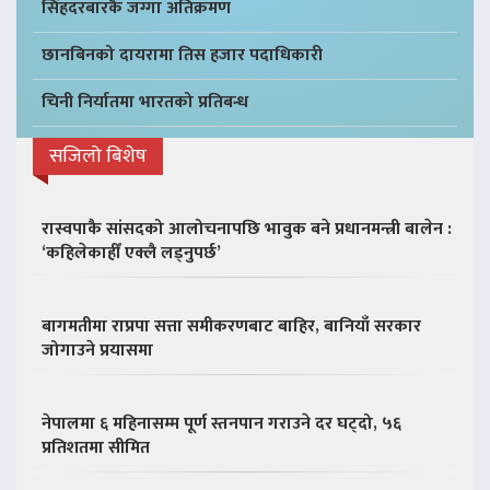
सिंहदरबारकै जग्गा अतिक्रमण
छानबिनको दायरामा तिस हजार पदाधिकारी
चिनी निर्यातमा भारतको प्रतिबन्ध
सजिलो बिशेष
रास्वपाकै सांसदको आलोचनापछि भावुक बने प्रधानमन्त्री बालेन :
‘कहिलेकाहीँ एक्लै लड्नुपर्छ’
बागमतीमा राप्रपा सत्ता समीकरणबाट बाहिर, बानियाँ सरकार
जोगाउने प्रयासमा
नेपालमा ६ महिनासम्म पूर्ण स्तनपान गराउने दर घट्दो, ५६
प्रतिशतमा सीमित