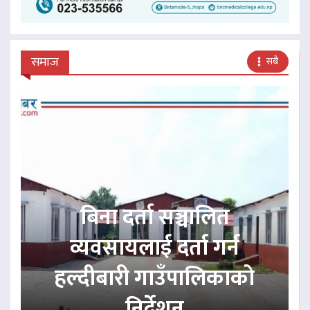
समाज
सबै
बिना दर्ता सञ्चालित
व्यवसायलाई दर्ता गर्न
हल्दीबारी गाउँपालिकाको
निर्देशन