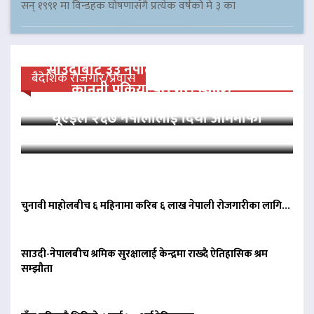
सन् १९९१ मा विन्डहक घोषणासँगै प्रत्येक वर्षको मे ३ का
साउदीबाट ३३ नेपाली कैदीलाई आममाफी,
बैदेशिक रोजगार/प्रवास
कानुनी प्रक्रिया पूरा गरी स्वदेश…
यूएईले २६७ नेपालीलाई दियो आममाफी
चुनावी माहोलबीच ६ महिनामा करिब ६ लाख नेपाली रोजगारीका लागि…
साउदी-नेपालबीच श्रमिक सुरक्षालाई केन्द्रमा राख्दै ऐतिहासिक श्रम
सम्झौता