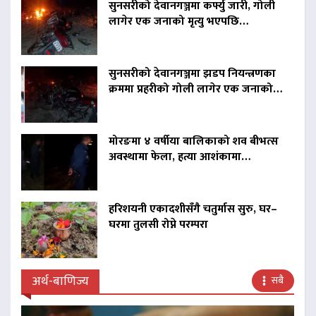
सुनसरीको देवानगञ्जमा कर्फ्यु जारी, गोली
लागेर एक जनाको मृत्यु भएपछि…
सुनसरीको देवानगञ्जमा झडप नियन्त्रणका
क्रममा प्रहरीको गोली लागेर एक जनाको…
मोरङमा ४ वर्षीया बालिकाको शव बीभत्स
अवस्थामा फेला, हत्या आशंकामा…
हरिशयनी एकादशीसँगै चतुर्मास सुरु, घर–
घरमा तुलसी रोप्ने परम्परा
अर्थ-बाणिज्य
सबै