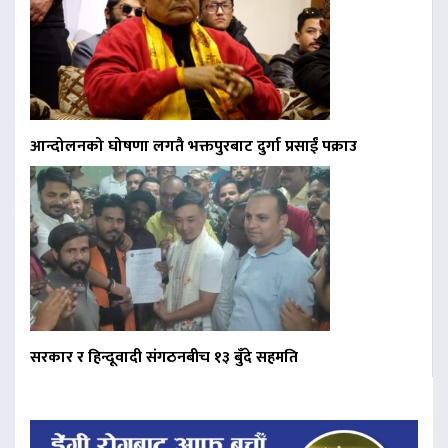
आन्दोलनको घोषणा लगतै भक्तपुरबाट दुर्गा प्रसाईं पक्राउ
सरकार र हिन्दूवादी संगठनबीच १३ बुँदे सहमति